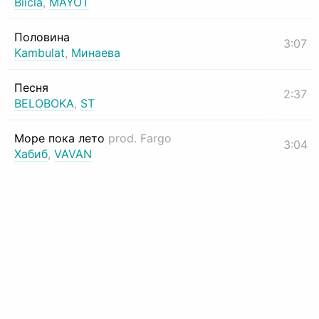
Biicla
,
MAYOT
Половина
3:07
Kambulat
,
Минаева
Песня
2:37
BELOBOKA
,
ST
Море пока лето
prod. Fargo
3:04
Хабиб
,
VAVAN