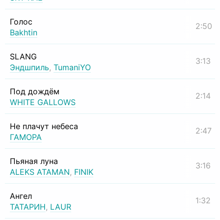
Голос
2:50
Bakhtin
SLANG
3:13
Эндшпиль
,
TumaniYO
Под дождём
2:14
WHITE GALLOWS
Не плачут небеса
2:47
ГАМОРА
Пьяная луна
3:16
ALEKS ATAMAN
,
FINIK
Ангел
1:32
ТАТАРИН
,
LAUR