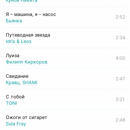
Кунов Никита
Я – машина, я – насос
2:52
Бьянка
Путеводная звезда
2:34
Idris & Leos
Луиза
4:00
Филипп Киркоров
Свидание
2:47
Кравц
,
SHAMI
С тобой
3:21
TONI
Ожоги от сигарет
2:48
Sula Fray