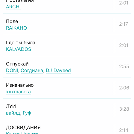
Ностальгия
2:01
ARCHI
Поле
2:17
RAIKAHO
Где ты была
2:01
KALVADOS
Отпускай
2:55
DONI
,
Согдиана
,
DJ Daveed
Изначально
2:06
xxxmanera
ЛУИ
3:28
вайлд
,
Гуф
ДОСВИДАНИЯ
2:14