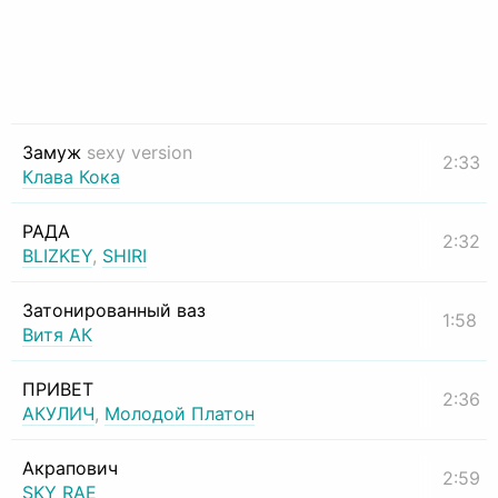
Замуж
sexy version
2:33
Клава Кока
РАДА
2:32
BLIZKEY
,
SHIRI
Затонированный ваз
1:58
Витя АК
ПРИВЕТ
2:36
АКУЛИЧ
,
Молодой Платон
Акрапович
2:59
SKY RAE