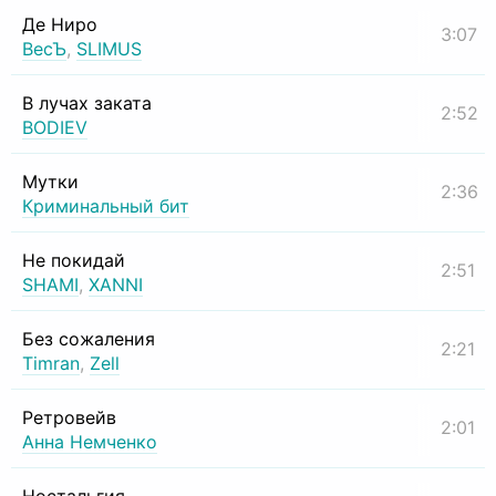
Де Ниро
3:07
ВесЪ
,
SLIMUS
В лучах заката
2:52
BODIEV
Мутки
2:36
Криминальный бит
Не покидай
2:51
SHAMI
,
XANNI
Без сожаления
2:21
Timran
,
Zell
Ретровейв
2:01
Анна Немченко