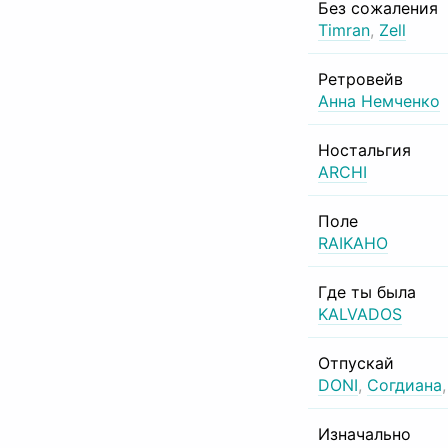
Без сожаления
Timran
,
Zell
Ретровейв
Анна Немченко
Ностальгия
ARCHI
Поле
RAIKAHO
Где ты была
KALVADOS
Отпускай
DONI
,
Согдиана
Изначально