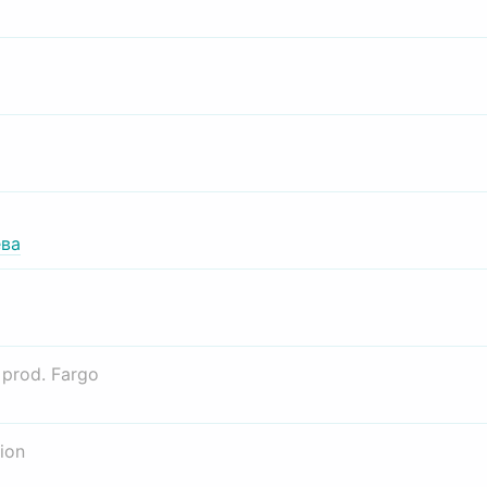
ва
о
prod. Fargo
ion