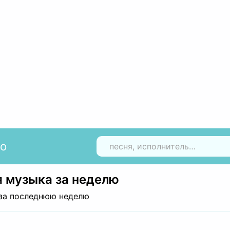
io
Н
 музыка за неделю
за последнюю неделю