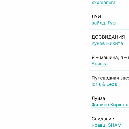
xxxmanera
ЛУИ
вайлд
,
Гуф
ДОСВИДАНИЯ
Кунов Никита
Я – машина, я –
Бьянка
Путеводная зве
Idris & Leos
Луиза
Филипп Киркор
Свидание
Кравц
,
SHAMI