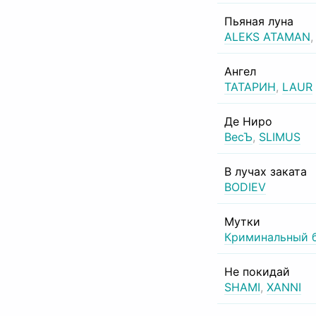
Пьяная луна
ALEKS ATAMAN
Ангел
ТАТАРИН
,
LAUR
Де Ниро
ВесЪ
,
SLIMUS
В лучах заката
BODIEV
Мутки
Криминальный 
Не покидай
SHAMI
,
XANNI