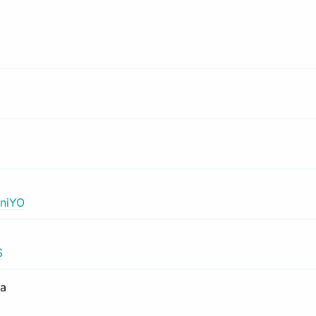
niYO
S
са