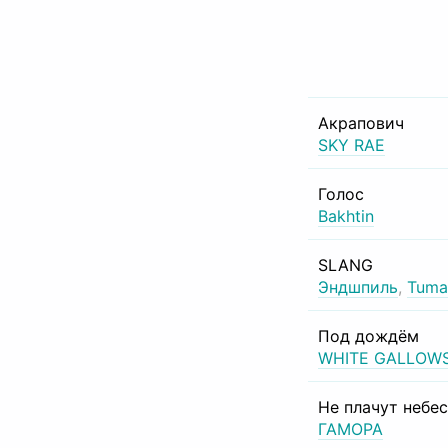
Акрапович
SKY RAE
Голос
Bakhtin
SLANG
Эндшпиль
,
Tuma
Под дождём
WHITE GALLOW
Не плачут небе
ГАМОРА