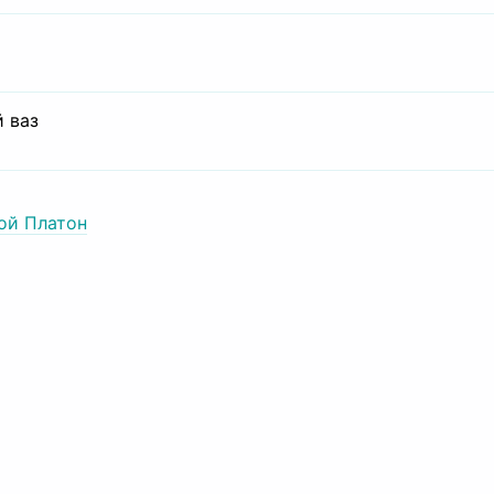
 ваз
ой Платон