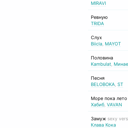
MIRAVI
Ревную
TRIDA
Слух
Biicla
,
MAYOT
Половина
Kambulat
,
Минае
Песня
BELOBOKA
,
ST
Море пока лет
Хабиб
,
VAVAN
Замуж
sexy vers
Клава Кока