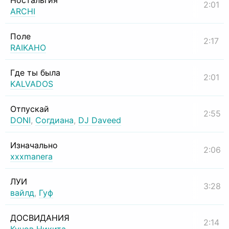
Ностальгия
2:01
ARCHI
Поле
2:17
RAIKAHO
Где ты была
2:01
KALVADOS
Отпускай
2:55
DONI
,
Согдиана
,
DJ Daveed
Изначально
2:06
xxxmanera
ЛУИ
3:28
вайлд
,
Гуф
ДОСВИДАНИЯ
2:14