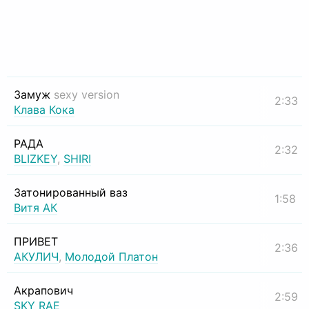
Замуж
sexy version
2:33
Клава Кока
РАДА
2:32
BLIZKEY
,
SHIRI
Затонированный ваз
1:58
Витя АК
ПРИВЕТ
2:36
АКУЛИЧ
,
Молодой Платон
Акрапович
2:59
SKY RAE