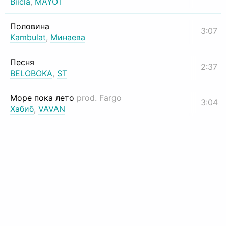
Biicla
,
MAYOT
Половина
3:07
Kambulat
,
Минаева
Песня
2:37
BELOBOKA
,
ST
Море пока лето
prod. Fargo
3:04
Хабиб
,
VAVAN