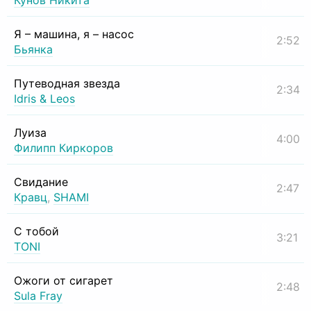
Кунов Никита
Я – машина, я – насос
2:52
Бьянка
Путеводная звезда
2:34
Idris & Leos
Луиза
4:00
Филипп Киркоров
Свидание
2:47
Кравц
,
SHAMI
С тобой
3:21
TONI
Ожоги от сигарет
2:48
Sula Fray