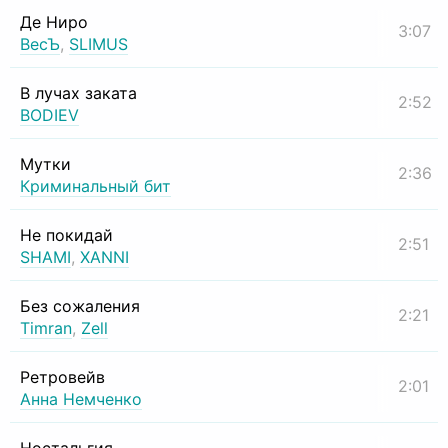
Де Ниро
3:07
ВесЪ
,
SLIMUS
В лучах заката
2:52
BODIEV
Мутки
2:36
Криминальный бит
Не покидай
2:51
SHAMI
,
XANNI
Без сожаления
2:21
Timran
,
Zell
Ретровейв
2:01
Анна Немченко