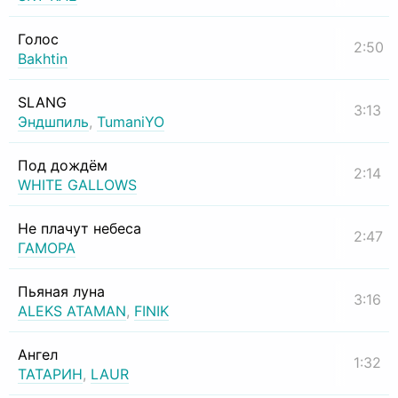
Голос
2:50
Bakhtin
SLANG
3:13
Эндшпиль
,
TumaniYO
Под дождём
2:14
WHITE GALLOWS
Не плачут небеса
2:47
ГАМОРА
Пьяная луна
3:16
ALEKS ATAMAN
,
FINIK
Ангел
1:32
ТАТАРИН
,
LAUR