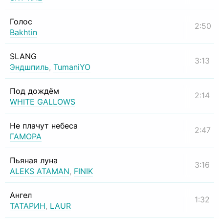
Голос
2:50
Bakhtin
SLANG
3:13
Эндшпиль
,
TumaniYO
Под дождём
2:14
WHITE GALLOWS
Не плачут небеса
2:47
ГАМОРА
Пьяная луна
3:16
ALEKS ATAMAN
,
FINIK
Ангел
1:32
ТАТАРИН
,
LAUR