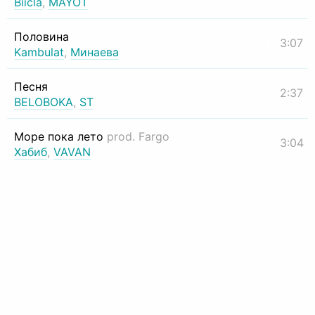
Biicla
,
MAYOT
Половина
3:07
Kambulat
,
Минаева
Песня
2:37
BELOBOKA
,
ST
Море пока лето
prod. Fargo
3:04
Хабиб
,
VAVAN