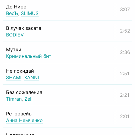
Де Ниро
3:07
ВесЪ
,
SLIMUS
В лучах заката
2:52
BODIEV
Мутки
2:36
Криминальный бит
Не покидай
2:51
SHAMI
,
XANNI
Без сожаления
2:21
Timran
,
Zell
Ретровейв
2:01
Анна Немченко