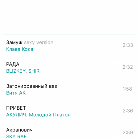
Замуж
sexy version
2:33
Клава Кока
РАДА
2:32
BLIZKEY
,
SHIRI
Затонированный ваз
1:58
Витя АК
ПРИВЕТ
2:36
АКУЛИЧ
,
Молодой Платон
Акрапович
2:59
SKY RAE