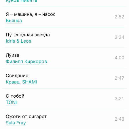
Кунов Никита
Я – машина, я – насос
2:52
Бьянка
Путеводная звезда
2:34
Idris & Leos
Луиза
4:00
Филипп Киркоров
Свидание
2:47
Кравц
,
SHAMI
С тобой
3:21
TONI
Ожоги от сигарет
2:48
Sula Fray