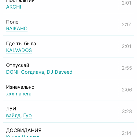
Ностальгия
2:01
ARCHI
Поле
2:17
RAIKAHO
Где ты была
2:01
KALVADOS
Отпускай
2:55
DONI
,
Согдиана
,
DJ Daveed
Изначально
2:06
xxxmanera
ЛУИ
3:28
вайлд
,
Гуф
ДОСВИДАНИЯ
2:14