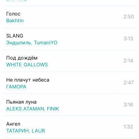
Голос
2:50
Bakhtin
SLANG
3:13
Эндшпиль
,
TumaniYO
Под дождём
2:14
WHITE GALLOWS
Не плачут небеса
2:47
ГАМОРА
Пьяная луна
3:16
ALEKS ATAMAN
,
FINIK
Ангел
1:32
ТАТАРИН
,
LAUR