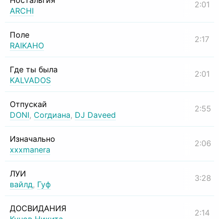
Ностальгия
2:01
ARCHI
Поле
2:17
RAIKAHO
Где ты была
2:01
KALVADOS
Отпускай
2:55
DONI
,
Согдиана
,
DJ Daveed
Изначально
2:06
xxxmanera
ЛУИ
3:28
вайлд
,
Гуф
ДОСВИДАНИЯ
2:14