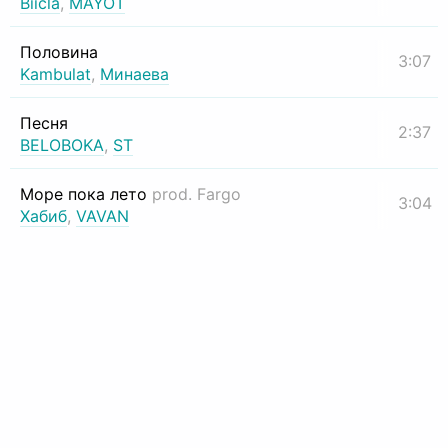
Biicla
,
MAYOT
Половина
3:07
Kambulat
,
Минаева
Песня
2:37
BELOBOKA
,
ST
Море пока лето
prod. Fargo
3:04
Хабиб
,
VAVAN