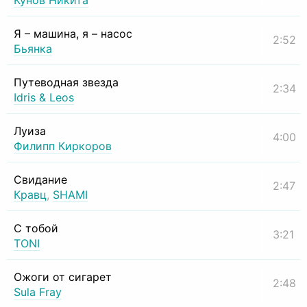
Кунов Никита
Я – машина, я – насос
2:52
Бьянка
Путеводная звезда
2:34
Idris & Leos
Луиза
4:00
Филипп Киркоров
Свидание
2:47
Кравц
,
SHAMI
С тобой
3:21
TONI
Ожоги от сигарет
2:48
Sula Fray