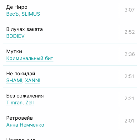
Де Ниро
3:07
ВесЪ
,
SLIMUS
В лучах заката
2:52
BODIEV
Мутки
2:36
Криминальный бит
Не покидай
2:51
SHAMI
,
XANNI
Без сожаления
2:21
Timran
,
Zell
Ретровейв
2:01
Анна Немченко