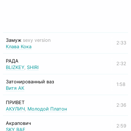
Замуж
sexy version
2:33
Клава Кока
РАДА
2:32
BLIZKEY
,
SHIRI
Затонированный ваз
1:58
Витя АК
ПРИВЕТ
2:36
АКУЛИЧ
,
Молодой Платон
Акрапович
2:59
SKY RAE