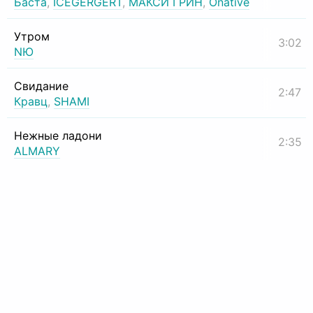
Баста
,
ICEGERGERT
,
МАКСИ ГРИН
,
Onative
Утром
3:02
NЮ
Свидание
2:47
Кравц
,
SHAMI
Нежные ладони
2:35
ALMARY