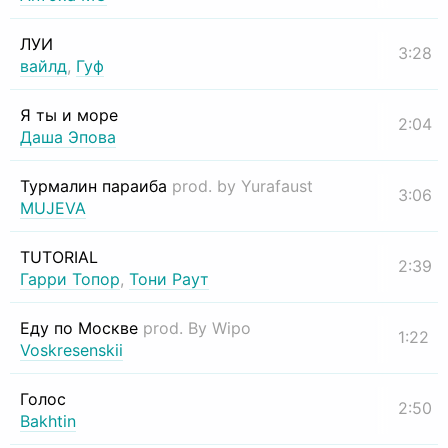
ЛУИ
3:28
вайлд
,
Гуф
Я ты и море
2:04
Даша Эпова
Турмалин параиба
prod. by Yurafaust
3:06
MUJEVA
TUTORIAL
2:39
Гарри Топор
,
Тони Раут
Еду по Москве
prod. By Wipo
1:22
Voskresenskii
Голос
2:50
Bakhtin