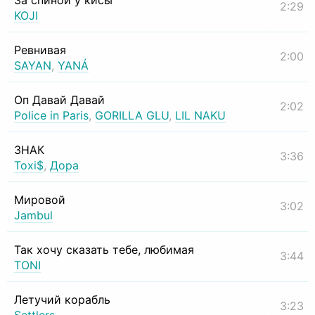
За спиной у кисы
2:29
KOJI
Ревнивая
2:00
SAYAN
,
YANÁ
Оп Давай Давай
2:02
Police in Paris
,
GORILLA GLU
,
LIL NAKU
ЗНАК
3:36
Toxi$
,
Дора
Мировой
3:02
Jambul
Так хочу сказать тебе, любимая
3:44
TONI
Летучий корабль
3:23