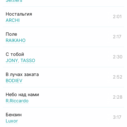
Settlers
Ностальгия
2:01
ARCHI
Поле
2:17
RAIKAHO
С тобой
2:30
JONY
,
TASSO
В лучах заката
2:52
BODIEV
Небо над нами
2:28
R.Riccardo
Бензин
3:17
Luxor