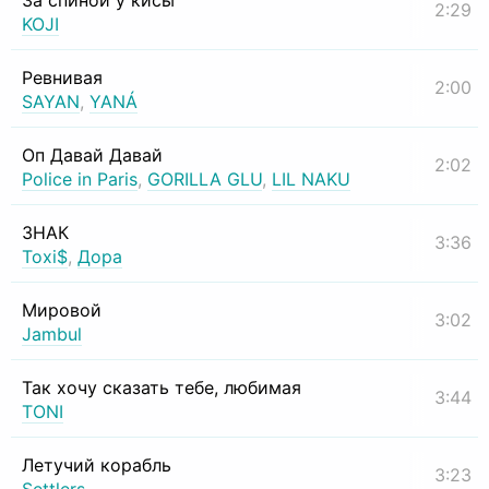
За спиной у кисы
2:29
KOJI
Ревнивая
2:00
SAYAN
,
YANÁ
Оп Давай Давай
2:02
Police in Paris
,
GORILLA GLU
,
LIL NAKU
ЗНАК
3:36
Toxi$
,
Дора
Мировой
3:02
Jambul
Так хочу сказать тебе, любимая
3:44
TONI
Летучий корабль
3:23