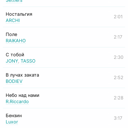
Settlers
Ностальгия
2:01
ARCHI
Поле
2:17
RAIKAHO
С тобой
2:30
JONY
,
TASSO
В лучах заката
2:52
BODIEV
Небо над нами
2:28
R.Riccardo
Бензин
3:17
Luxor