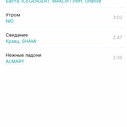
Баста
,
ICEGERGERT
,
МАКСИ ГРИН
,
Onative
Утром
3:02
NЮ
Свидание
2:47
Кравц
,
SHAMI
Нежные ладони
2:35
ALMARY