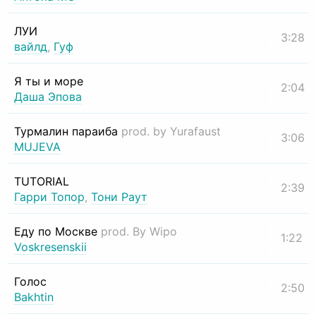
ЛУИ
3:28
вайлд
,
Гуф
Я ты и море
2:04
Даша Эпова
Турмалин параиба
prod. by Yurafaust
3:06
MUJEVA
TUTORIAL
2:39
Гарри Топор
,
Тони Раут
Еду по Москве
prod. By Wipo
1:22
Voskresenskii
Голос
2:50
Bakhtin