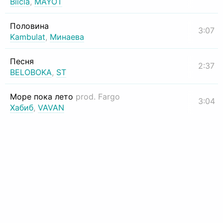
Biicla
,
MAYOT
Половина
3:07
Kambulat
,
Минаева
Песня
2:37
BELOBOKA
,
ST
Море пока лето
prod. Fargo
3:04
Хабиб
,
VAVAN