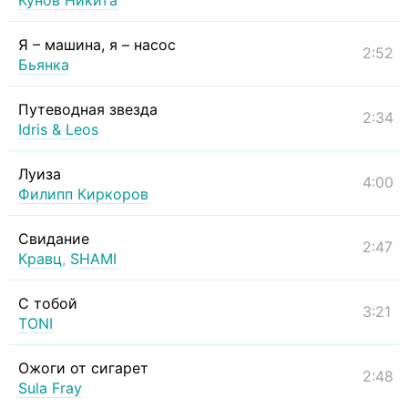
Кунов Никита
Я – машина, я – насос
2:52
Бьянка
Путеводная звезда
2:34
Idris & Leos
Луиза
4:00
Филипп Киркоров
Свидание
2:47
Кравц
,
SHAMI
С тобой
3:21
TONI
Ожоги от сигарет
2:48
Sula Fray