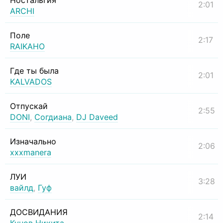
Ностальгия
2:01
ARCHI
Поле
2:17
RAIKAHO
Где ты была
2:01
KALVADOS
Отпускай
2:55
DONI
,
Согдиана
,
DJ Daveed
Изначально
2:06
xxxmanera
ЛУИ
3:28
вайлд
,
Гуф
ДОСВИДАНИЯ
2:14