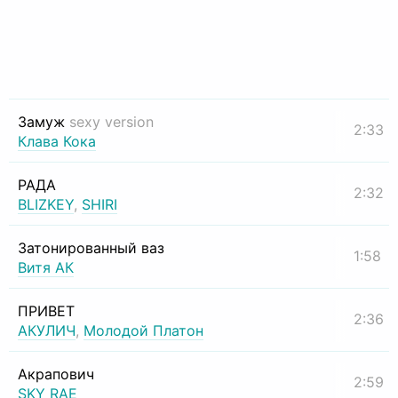
Замуж
sexy version
2:33
Клава Кока
РАДА
2:32
BLIZKEY
,
SHIRI
Затонированный ваз
1:58
Витя АК
ПРИВЕТ
2:36
АКУЛИЧ
,
Молодой Платон
Акрапович
2:59
SKY RAE