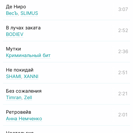
Де Ниро
3:07
ВесЪ
,
SLIMUS
В лучах заката
2:52
BODIEV
Мутки
2:36
Криминальный бит
Не покидай
2:51
SHAMI
,
XANNI
Без сожаления
2:21
Timran
,
Zell
Ретровейв
2:01
Анна Немченко