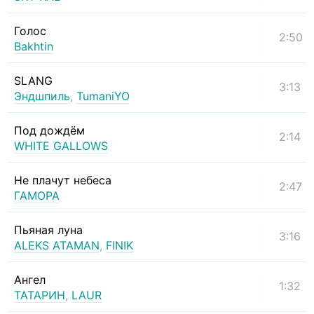
Голос
2:50
Bakhtin
SLANG
3:13
Эндшпиль
,
TumaniYO
Под дождём
2:14
WHITE GALLOWS
Не плачут небеса
2:47
ГАМОРА
Пьяная луна
3:16
ALEKS ATAMAN
,
FINIK
Ангел
1:32
ТАТАРИН
,
LAUR