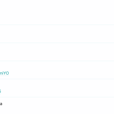
niYO
S
са