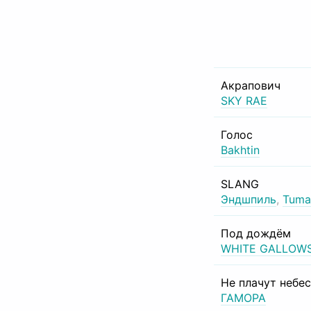
Акрапович
SKY RAE
Голос
Bakhtin
SLANG
Эндшпиль
,
Tuma
Под дождём
WHITE GALLOW
Не плачут небе
ГАМОРА