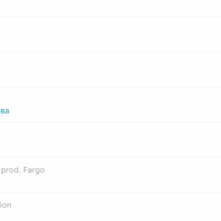
ва
о
prod. Fargo
ion