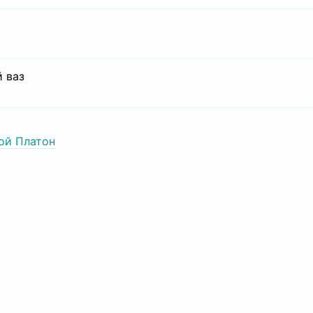
 ваз
ой Платон