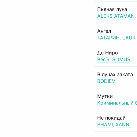
Пьяная луна
ALEKS ATAMAN
Ангел
ТАТАРИН
,
LAUR
Де Ниро
ВесЪ
,
SLIMUS
В лучах заката
BODIEV
Мутки
Криминальный 
Не покидай
SHAMI
,
XANNI