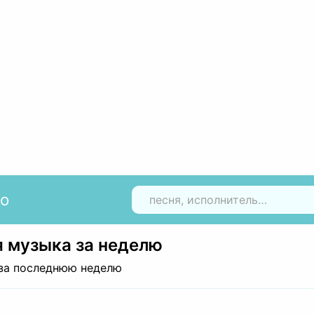
io
Н
 музыка за неделю
за последнюю неделю