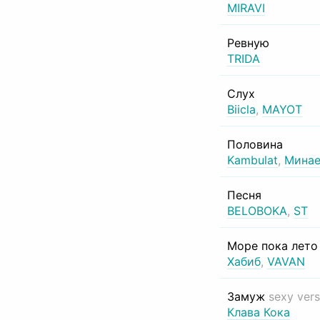
MIRAVI
Ревную
TRIDA
Слух
Biicla
,
MAYOT
Половина
Kambulat
,
Минае
Песня
BELOBOKA
,
ST
Море пока лет
Хабиб
,
VAVAN
Замуж
sexy vers
Клава Кока