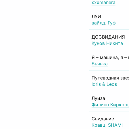
xxxmanera
ЛУИ
вайлд
,
Гуф
ДОСВИДАНИЯ
Кунов Никита
Я – машина, я –
Бьянка
Путеводная зве
Idris & Leos
Луиза
Филипп Киркор
Свидание
Кравц
,
SHAMI