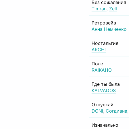
Без сожаления
Timran
,
Zell
Ретровейв
Анна Немченко
Ностальгия
ARCHI
Поле
RAIKAHO
Где ты была
KALVADOS
Отпускай
DONI
,
Согдиана
Изначально