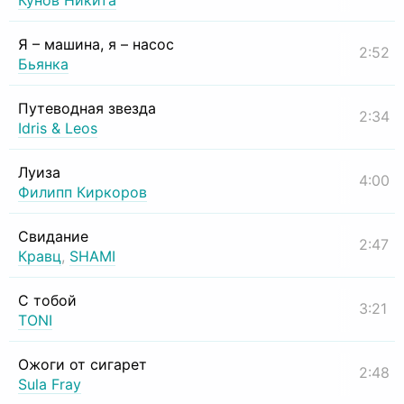
Кунов Никита
Я – машина, я – насос
2:52
Бьянка
Путеводная звезда
2:34
Idris & Leos
Луиза
4:00
Филипп Киркоров
Свидание
2:47
Кравц
,
SHAMI
С тобой
3:21
TONI
Ожоги от сигарет
2:48
Sula Fray