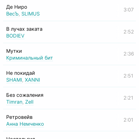
Де Ниро
3:07
ВесЪ
,
SLIMUS
В лучах заката
2:52
BODIEV
Мутки
2:36
Криминальный бит
Не покидай
2:51
SHAMI
,
XANNI
Без сожаления
2:21
Timran
,
Zell
Ретровейв
2:01
Анна Немченко