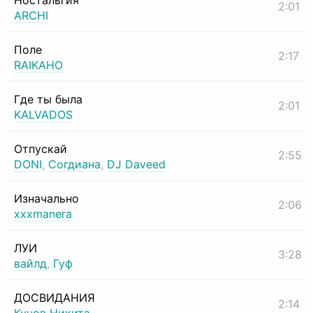
Ностальгия
2:01
ARCHI
Поле
2:17
RAIKAHO
Где ты была
2:01
KALVADOS
Отпускай
2:55
DONI
,
Согдиана
,
DJ Daveed
Изначально
2:06
xxxmanera
ЛУИ
3:28
вайлд
,
Гуф
ДОСВИДАНИЯ
2:14