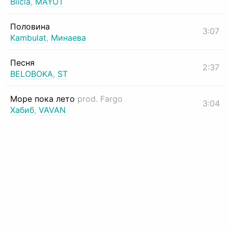
Biicla
,
MAYOT
Половина
3:07
Kambulat
,
Минаева
Песня
2:37
BELOBOKA
,
ST
Море пока лето
prod. Fargo
3:04
Хабиб
,
VAVAN