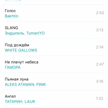
Голос
2:50
Bakhtin
SLANG
3:13
Эндшпиль
,
TumaniYO
Под дождём
2:14
WHITE GALLOWS
Не плачут небеса
2:47
ГАМОРА
Пьяная луна
3:16
ALEKS ATAMAN
,
FINIK
Ангел
1:32
ТАТАРИН
,
LAUR