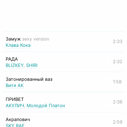
Замуж
sexy version
2:33
Клава Кока
РАДА
2:32
BLIZKEY
,
SHIRI
Затонированный ваз
1:58
Витя АК
ПРИВЕТ
2:36
АКУЛИЧ
,
Молодой Платон
Акрапович
2:59
SKY RAE