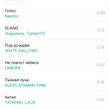
Голос
2:50
Bakhtin
SLANG
3:13
Эндшпиль
,
TumaniYO
Под дождём
2:14
WHITE GALLOWS
Не плачут небеса
2:47
ГАМОРА
Пьяная луна
3:16
ALEKS ATAMAN
,
FINIK
Ангел
1:32
ТАТАРИН
,
LAUR