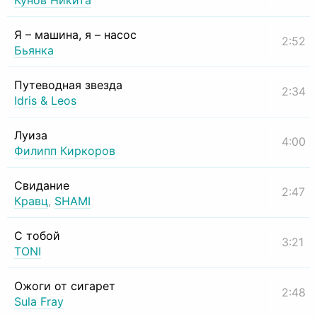
Кунов Никита
Я – машина, я – насос
2:52
Бьянка
Путеводная звезда
2:34
Idris & Leos
Луиза
4:00
Филипп Киркоров
Свидание
2:47
Кравц
,
SHAMI
С тобой
3:21
TONI
Ожоги от сигарет
2:48
Sula Fray