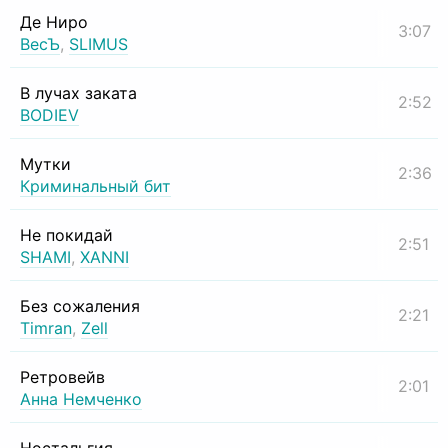
Де Ниро
3:07
ВесЪ
,
SLIMUS
В лучах заката
2:52
BODIEV
Мутки
2:36
Криминальный бит
Не покидай
2:51
SHAMI
,
XANNI
Без сожаления
2:21
Timran
,
Zell
Ретровейв
2:01
Анна Немченко