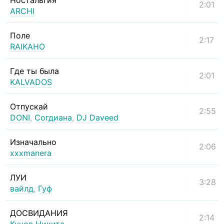
Ностальгия
2:01
ARCHI
Поле
2:17
RAIKAHO
Где ты была
2:01
KALVADOS
Отпускай
2:55
DONI
,
Согдиана
,
DJ Daveed
Изначально
2:06
xxxmanera
ЛУИ
3:28
вайлд
,
Гуф
ДОСВИДАНИЯ
2:14