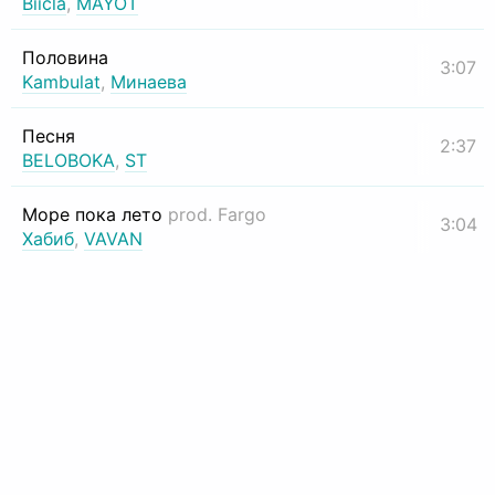
Biicla
,
MAYOT
Половина
3:07
Kambulat
,
Минаева
Песня
2:37
BELOBOKA
,
ST
Море пока лето
prod. Fargo
3:04
Хабиб
,
VAVAN