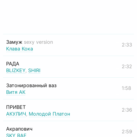
Замуж
sexy version
2:33
Клава Кока
РАДА
2:32
BLIZKEY
,
SHIRI
Затонированный ваз
1:58
Витя АК
ПРИВЕТ
2:36
АКУЛИЧ
,
Молодой Платон
Акрапович
2:59
SKY RAE