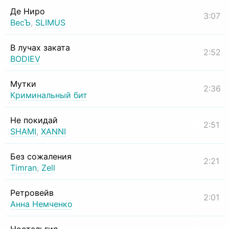
Де Ниро
3:07
ВесЪ
,
SLIMUS
В лучах заката
2:52
BODIEV
Мутки
2:36
Криминальный бит
Не покидай
2:51
SHAMI
,
XANNI
Без сожаления
2:21
Timran
,
Zell
Ретровейв
2:01
Анна Немченко