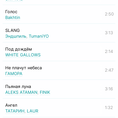
Голос
2:50
Bakhtin
SLANG
3:13
Эндшпиль
,
TumaniYO
Под дождём
2:14
WHITE GALLOWS
Не плачут небеса
2:47
ГАМОРА
Пьяная луна
3:16
ALEKS ATAMAN
,
FINIK
Ангел
1:32
ТАТАРИН
,
LAUR