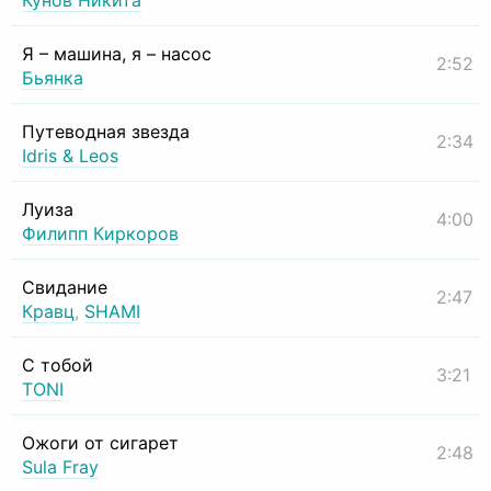
Кунов Никита
Я – машина, я – насос
2:52
Бьянка
Путеводная звезда
2:34
Idris & Leos
Луиза
4:00
Филипп Киркоров
Свидание
2:47
Кравц
,
SHAMI
С тобой
3:21
TONI
Ожоги от сигарет
2:48
Sula Fray