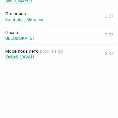
Biicla
,
MAYOT
Половина
3:07
Kambulat
,
Минаева
Песня
2:37
BELOBOKA
,
ST
Море пока лето
prod. Fargo
3:04
Хабиб
,
VAVAN