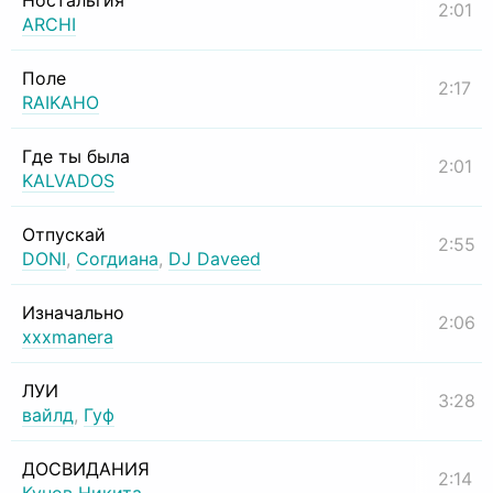
Ностальгия
2:01
ARCHI
Поле
2:17
RAIKAHO
Где ты была
2:01
KALVADOS
Отпускай
2:55
DONI
,
Согдиана
,
DJ Daveed
Изначально
2:06
xxxmanera
ЛУИ
3:28
вайлд
,
Гуф
ДОСВИДАНИЯ
2:14