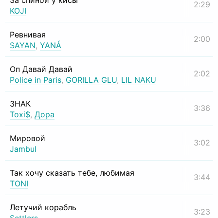
За спиной у кисы
2:29
KOJI
Ревнивая
2:00
SAYAN
,
YANÁ
Оп Давай Давай
2:02
Police in Paris
,
GORILLA GLU
,
LIL NAKU
ЗНАК
3:36
Toxi$
,
Дора
Мировой
3:02
Jambul
Так хочу сказать тебе, любимая
3:44
TONI
Летучий корабль
3:23