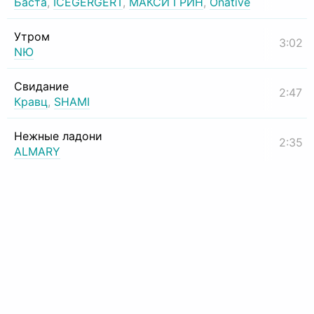
Баста
,
ICEGERGERT
,
МАКСИ ГРИН
,
Onative
Утром
3:02
NЮ
Свидание
2:47
Кравц
,
SHAMI
Нежные ладони
2:35
ALMARY