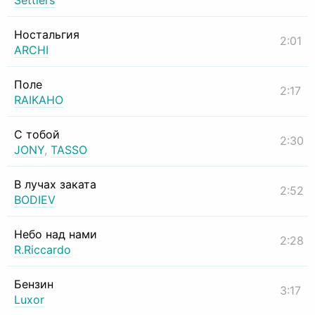
Settlers
Ностальгия
2:01
ARCHI
Поле
2:17
RAIKAHO
С тобой
2:30
JONY
,
TASSO
В лучах заката
2:52
BODIEV
Небо над нами
2:28
R.Riccardo
Бензин
3:17
Luxor