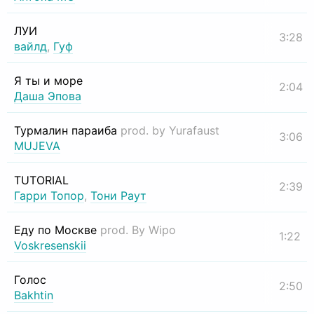
ЛУИ
3:28
вайлд
,
Гуф
Я ты и море
2:04
Даша Эпова
Турмалин параиба
prod. by Yurafaust
3:06
MUJEVA
TUTORIAL
2:39
Гарри Топор
,
Тони Раут
Еду по Москве
prod. By Wipo
1:22
Voskresenskii
Голос
2:50
Bakhtin