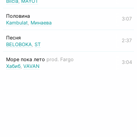
Biicla
,
MAYOT
Половина
3:07
Kambulat
,
Минаева
Песня
2:37
BELOBOKA
,
ST
Море пока лето
prod. Fargo
3:04
Хабиб
,
VAVAN