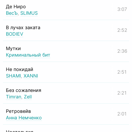
Де Ниро
3:07
ВесЪ
,
SLIMUS
В лучах заката
2:52
BODIEV
Мутки
2:36
Криминальный бит
Не покидай
2:51
SHAMI
,
XANNI
Без сожаления
2:21
Timran
,
Zell
Ретровейв
2:01
Анна Немченко