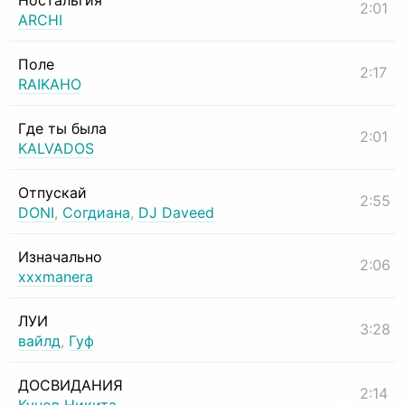
Ностальгия
2:01
ARCHI
Поле
2:17
RAIKAHO
Где ты была
2:01
KALVADOS
Отпускай
2:55
DONI
,
Согдиана
,
DJ Daveed
Изначально
2:06
xxxmanera
ЛУИ
3:28
вайлд
,
Гуф
ДОСВИДАНИЯ
2:14