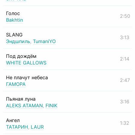
Голос
2:50
Bakhtin
SLANG
3:13
Эндшпиль
,
TumaniYO
Под дождём
2:14
WHITE GALLOWS
Не плачут небеса
2:47
ГАМОРА
Пьяная луна
3:16
ALEKS ATAMAN
,
FINIK
Ангел
1:32
ТАТАРИН
,
LAUR