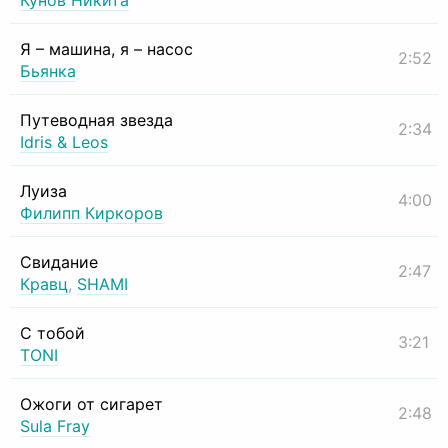
Кунов Никита
Я – машина, я – насос
2:52
Бьянка
Путеводная звезда
2:34
Idris & Leos
Луиза
4:00
Филипп Киркоров
Свидание
2:47
Кравц
,
SHAMI
С тобой
3:21
TONI
Ожоги от сигарет
2:48
Sula Fray