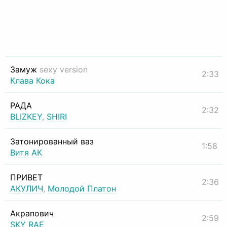
Замуж
sexy version
2:33
Клава Кока
РАДА
2:32
BLIZKEY
,
SHIRI
Затонированный ваз
1:58
Витя АК
ПРИВЕТ
2:36
АКУЛИЧ
,
Молодой Платон
Акрапович
2:59
SKY RAE