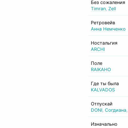
Без сожаления
Timran
,
Zell
Ретровейв
Анна Немченко
Ностальгия
ARCHI
Поле
RAIKAHO
Где ты была
KALVADOS
Отпускай
DONI
,
Согдиана
Изначально