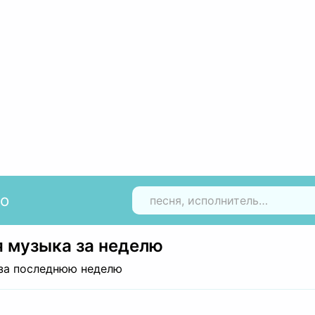
io
Н
 музыка за неделю
за последнюю неделю