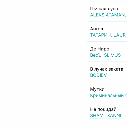
Пьяная луна
ALEKS ATAMAN
Ангел
ТАТАРИН
,
LAUR
Де Ниро
ВесЪ
,
SLIMUS
В лучах заката
BODIEV
Мутки
Криминальный 
Не покидай
SHAMI
,
XANNI