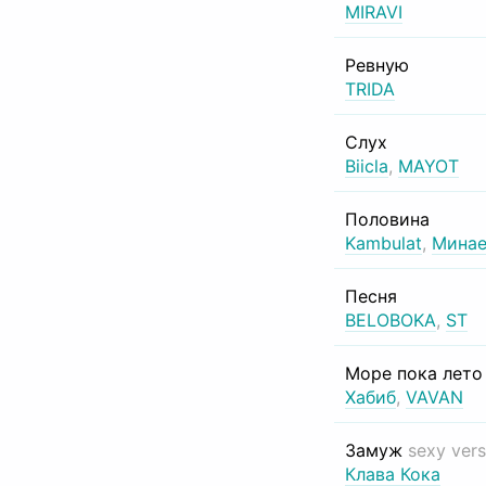
MIRAVI
Ревную
TRIDA
Слух
Biicla
,
MAYOT
Половина
Kambulat
,
Минае
Песня
BELOBOKA
,
ST
Море пока лет
Хабиб
,
VAVAN
Замуж
sexy vers
Клава Кока