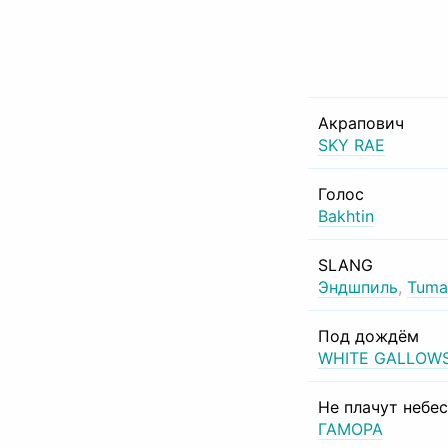
Акрапович
SKY RAE
Голос
Bakhtin
SLANG
Эндшпиль
,
Tuma
Под дождём
WHITE GALLOW
Не плачут небе
ГАМОРА