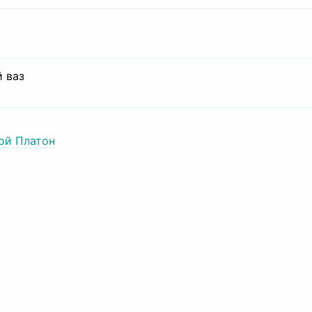
 ваз
ой Платон