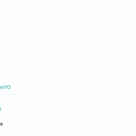
niYO
S
са