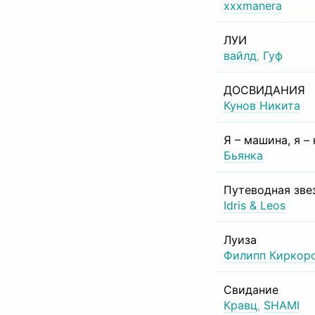
xxxmanera
ЛУИ
вайлд
,
Гуф
ДОСВИДАНИЯ
Кунов Никита
Я – машина, я –
Бьянка
Путеводная зве
Idris & Leos
Луиза
Филипп Киркор
Свидание
Кравц
,
SHAMI