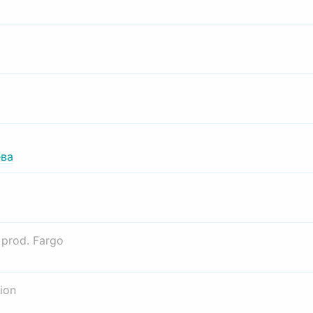
ва
о
prod. Fargo
ion