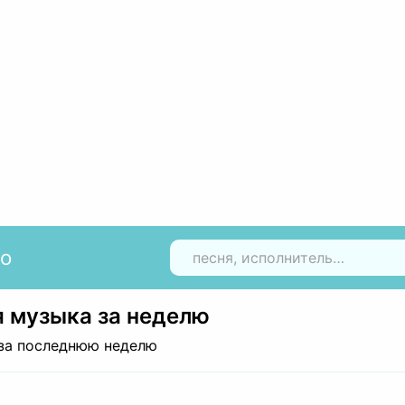
io
Н
 музыка за неделю
за последнюю неделю