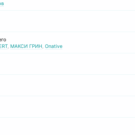
ов
его
ERT
,
МАКСИ ГРИН
,
Onative