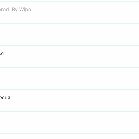
prod. By Wipo
ся
есня