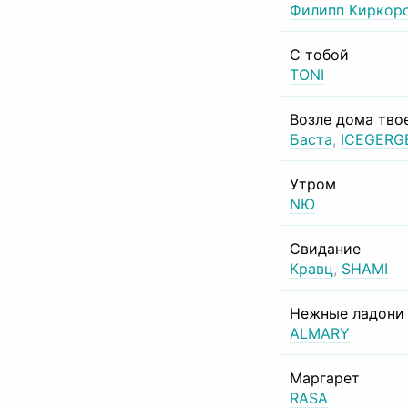
Филипп Киркор
С тобой
TONI
Возле дома тво
Баста
,
ICEGERG
Утром
NЮ
Свидание
Кравц
,
SHAMI
Нежные ладони
ALMARY
Маргарет
RASA