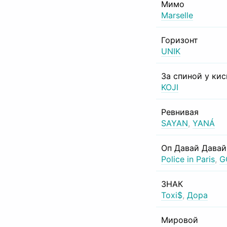
Мимо
Marselle
Горизонт
UNIK
За спиной у ки
KOJI
Ревнивая
SAYAN
,
YANÁ
Оп Давай Давай
Police in Paris
,
G
ЗНАК
Toxi$
,
Дора
Мировой