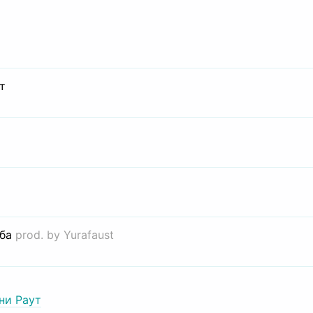
т
иба
prod. by Yurafaust
ни Раут