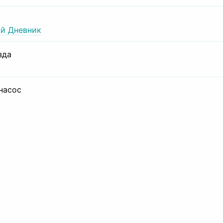
й Дневник
зда
 насос