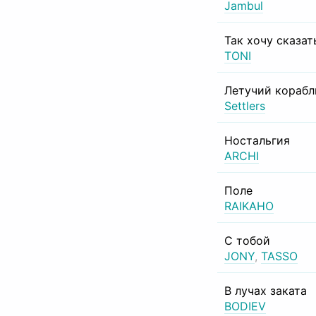
Jambul
Так хочу сказат
TONI
Летучий корабл
Settlers
Ностальгия
ARCHI
Поле
RAIKAHO
С тобой
JONY
,
TASSO
В лучах заката
BODIEV