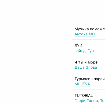
Музыка поможе
Антоха МС
ЛУИ
вайлд
,
Гуф
Я ты и море
Даша Эпова
Турмалин пара
MUJEVA
TUTORIAL
Гарри Топор
,
То