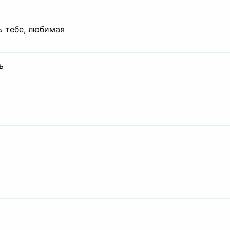
ь тебе, любимая
ь