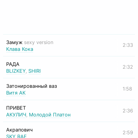
Замуж
sexy version
2:33
Клава Кока
РАДА
2:32
BLIZKEY
,
SHIRI
Затонированный ваз
1:58
Витя АК
ПРИВЕТ
2:36
АКУЛИЧ
,
Молодой Платон
Акрапович
2:59
SKY RAE