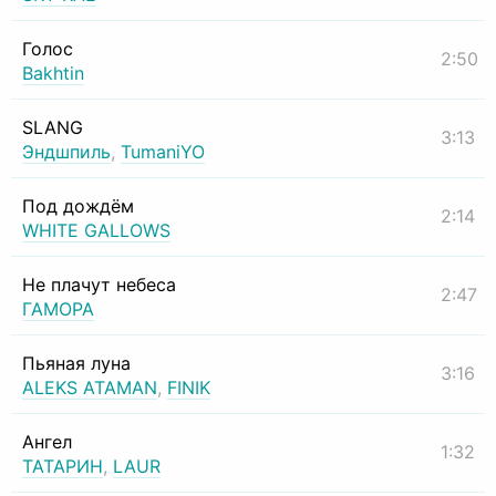
Голос
2:50
Bakhtin
SLANG
3:13
Эндшпиль
,
TumaniYO
Под дождём
2:14
WHITE GALLOWS
Не плачут небеса
2:47
ГАМОРА
Пьяная луна
3:16
ALEKS ATAMAN
,
FINIK
Ангел
1:32
ТАТАРИН
,
LAUR