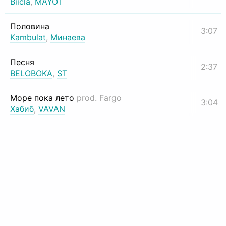
Biicla
,
MAYOT
Половина
3:07
Kambulat
,
Минаева
Песня
2:37
BELOBOKA
,
ST
Море пока лето
prod. Fargo
3:04
Хабиб
,
VAVAN