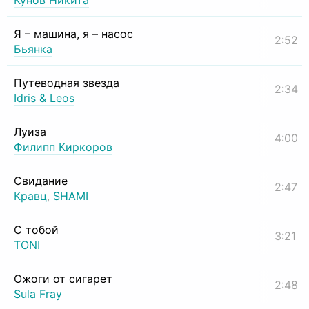
Кунов Никита
Я – машина, я – насос
2:52
Бьянка
Путеводная звезда
2:34
Idris & Leos
Луиза
4:00
Филипп Киркоров
Свидание
2:47
Кравц
,
SHAMI
С тобой
3:21
TONI
Ожоги от сигарет
2:48
Sula Fray