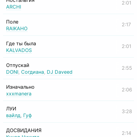
Ностальгия
2:01
ARCHI
Поле
2:17
RAIKAHO
Где ты была
2:01
KALVADOS
Отпускай
2:55
DONI
,
Согдиана
,
DJ Daveed
Изначально
2:06
xxxmanera
ЛУИ
3:28
вайлд
,
Гуф
ДОСВИДАНИЯ
2:14