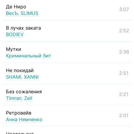
Де Ниро
3:07
ВесЪ
,
SLIMUS
В лучах заката
2:52
BODIEV
Мутки
2:36
Криминальный бит
Не покидай
2:51
SHAMI
,
XANNI
Без сожаления
2:21
Timran
,
Zell
Ретровейв
2:01
Анна Немченко