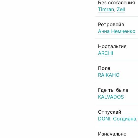
Без сожаления
Timran
,
Zell
Ретровейв
Анна Немченко
Ностальгия
ARCHI
Поле
RAIKAHO
Где ты была
KALVADOS
Отпускай
DONI
,
Согдиана
Изначально