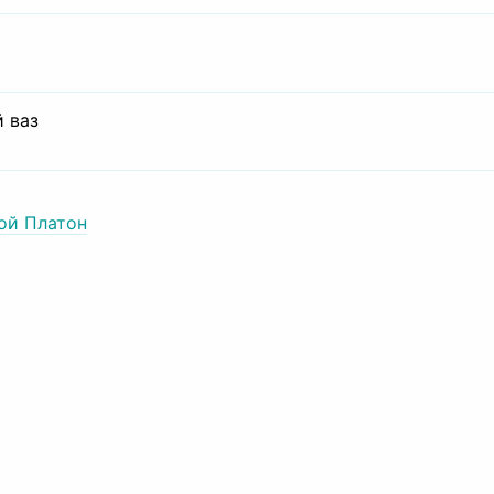
 ваз
ой Платон