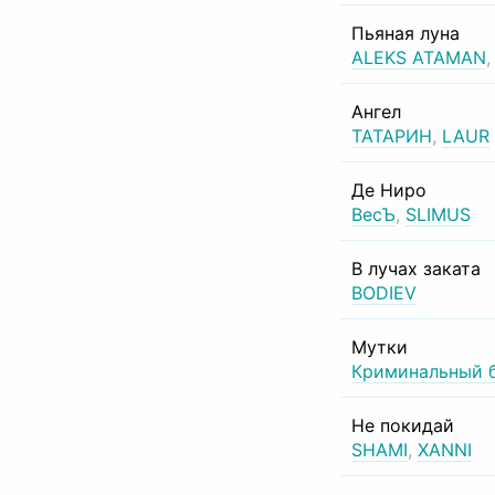
Пьяная луна
ALEKS ATAMAN
Ангел
ТАТАРИН
,
LAUR
Де Ниро
ВесЪ
,
SLIMUS
В лучах заката
BODIEV
Мутки
Криминальный 
Не покидай
SHAMI
,
XANNI