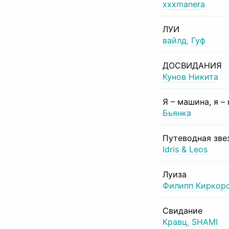
xxxmanera
ЛУИ
вайлд
,
Гуф
ДОСВИДАНИЯ
Кунов Никита
Я – машина, я –
Бьянка
Путеводная зве
Idris & Leos
Луиза
Филипп Киркор
Свидание
Кравц
,
SHAMI