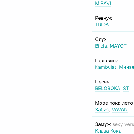
MIRAVI
Ревную
TRIDA
Слух
Biicla
,
MAYOT
Половина
Kambulat
,
Минае
Песня
BELOBOKA
,
ST
Море пока лет
Хабиб
,
VAVAN
Замуж
sexy vers
Клава Кока