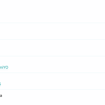
niYO
S
са