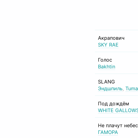
Акрапович
SKY RAE
Голос
Bakhtin
SLANG
Эндшпиль
,
Tuma
Под дождём
WHITE GALLOW
Не плачут небе
ГАМОРА