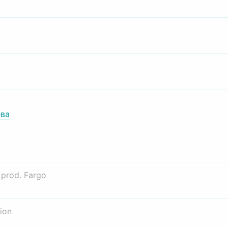
ва
о
prod. Fargo
ion