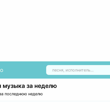
io
Н
 музыка за неделю
за последнюю неделю