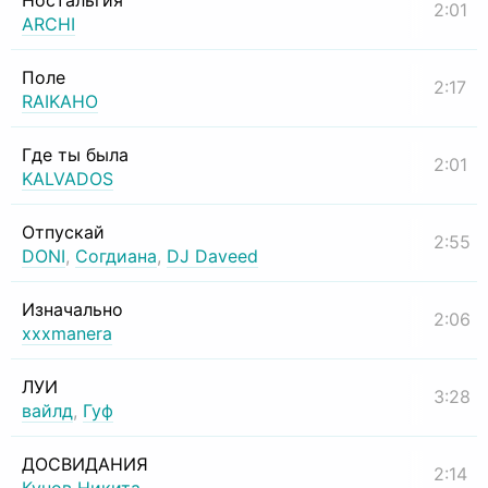
Ностальгия
2:01
ARCHI
Поле
2:17
RAIKAHO
Где ты была
2:01
KALVADOS
Отпускай
2:55
DONI
,
Согдиана
,
DJ Daveed
Изначально
2:06
xxxmanera
ЛУИ
3:28
вайлд
,
Гуф
ДОСВИДАНИЯ
2:14