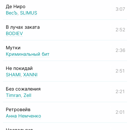
Де Ниро
3:07
ВесЪ
,
SLIMUS
В лучах заката
2:52
BODIEV
Мутки
2:36
Криминальный бит
Не покидай
2:51
SHAMI
,
XANNI
Без сожаления
2:21
Timran
,
Zell
Ретровейв
2:01
Анна Немченко