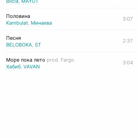
Biicla
,
MAYOT
Половина
3:07
Kambulat
,
Минаева
Песня
2:37
BELOBOKA
,
ST
Море пока лето
prod. Fargo
3:04
Хабиб
,
VAVAN