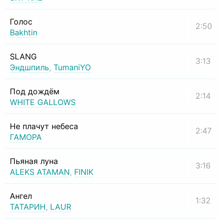
Голос
2:50
Bakhtin
SLANG
3:13
Эндшпиль
,
TumaniYO
Под дождём
2:14
WHITE GALLOWS
Не плачут небеса
2:47
ГАМОРА
Пьяная луна
3:16
ALEKS ATAMAN
,
FINIK
Ангел
1:32
ТАТАРИН
,
LAUR