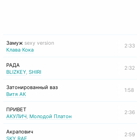
Замуж
sexy version
2:33
Клава Кока
РАДА
2:32
BLIZKEY
,
SHIRI
Затонированный ваз
1:58
Витя АК
ПРИВЕТ
2:36
АКУЛИЧ
,
Молодой Платон
Акрапович
2:59
SKY RAE