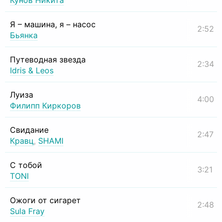
Кунов Никита
Я – машина, я – насос
2:52
Бьянка
Путеводная звезда
2:34
Idris & Leos
Луиза
4:00
Филипп Киркоров
Свидание
2:47
Кравц
,
SHAMI
С тобой
3:21
TONI
Ожоги от сигарет
2:48
Sula Fray