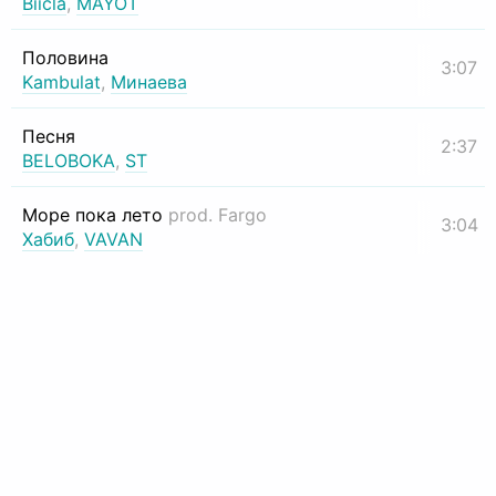
Biicla
,
MAYOT
Половина
3:07
Kambulat
,
Минаева
Песня
2:37
BELOBOKA
,
ST
Море пока лето
prod. Fargo
3:04
Хабиб
,
VAVAN