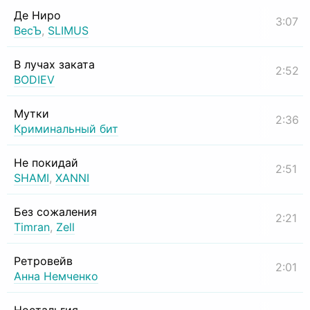
Де Ниро
3:07
ВесЪ
,
SLIMUS
В лучах заката
2:52
BODIEV
Мутки
2:36
Криминальный бит
Не покидай
2:51
SHAMI
,
XANNI
Без сожаления
2:21
Timran
,
Zell
Ретровейв
2:01
Анна Немченко