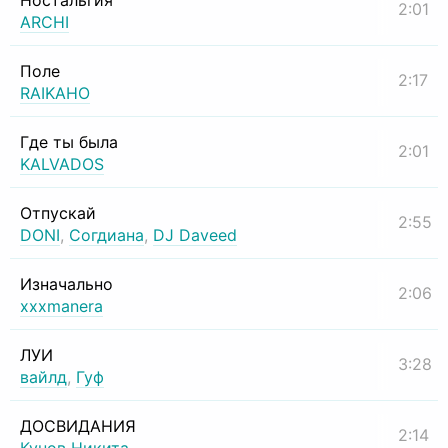
Ностальгия
2:01
ARCHI
Поле
2:17
RAIKAHO
Где ты была
2:01
KALVADOS
Отпускай
2:55
DONI
,
Согдиана
,
DJ Daveed
Изначально
2:06
xxxmanera
ЛУИ
3:28
вайлд
,
Гуф
ДОСВИДАНИЯ
2:14