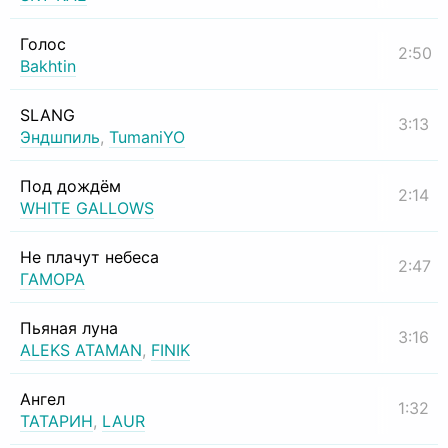
Голос
2:50
Bakhtin
SLANG
3:13
Эндшпиль
,
TumaniYO
Под дождём
2:14
WHITE GALLOWS
Не плачут небеса
2:47
ГАМОРА
Пьяная луна
3:16
ALEKS ATAMAN
,
FINIK
Ангел
1:32
ТАТАРИН
,
LAUR