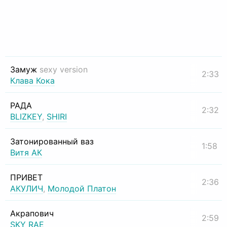
Замуж
sexy version
2:33
Клава Кока
РАДА
2:32
BLIZKEY
,
SHIRI
Затонированный ваз
1:58
Витя АК
ПРИВЕТ
2:36
АКУЛИЧ
,
Молодой Платон
Акрапович
2:59
SKY RAE