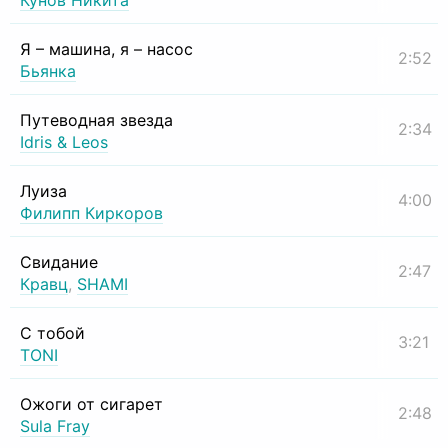
Кунов Никита
Я – машина, я – насос
2:52
Бьянка
Путеводная звезда
2:34
Idris & Leos
Луиза
4:00
Филипп Киркоров
Свидание
2:47
Кравц
,
SHAMI
С тобой
3:21
TONI
Ожоги от сигарет
2:48
Sula Fray