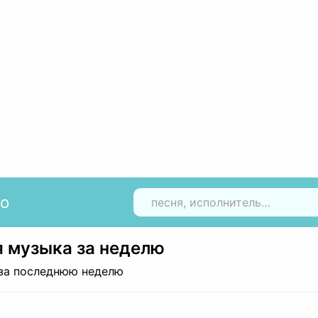
io
Н
 музыка за неделю
за последнюю неделю