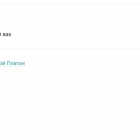
 ваз
ой Платон