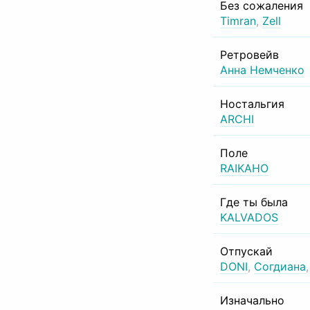
Без сожаления
Timran
,
Zell
Ретровейв
Анна Немченко
Ностальгия
ARCHI
Поле
RAIKAHO
Где ты была
KALVADOS
Отпускай
DONI
,
Согдиана
Изначально