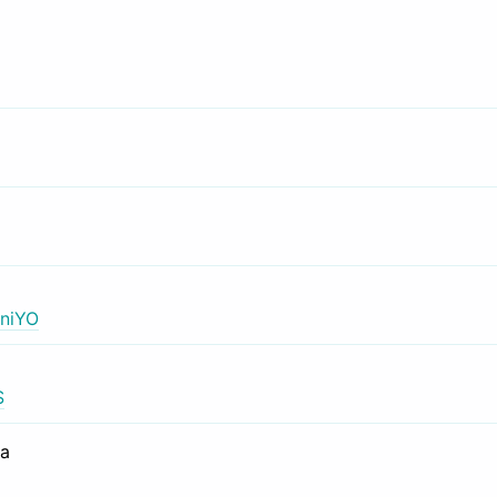
niYO
S
са