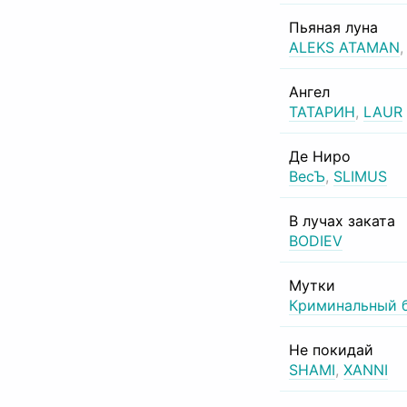
Пьяная луна
ALEKS ATAMAN
Ангел
ТАТАРИН
,
LAUR
Де Ниро
ВесЪ
,
SLIMUS
В лучах заката
BODIEV
Мутки
Криминальный 
Не покидай
SHAMI
,
XANNI