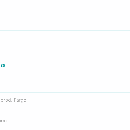
ва
о
prod. Fargo
ion