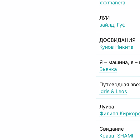
xxxmanera
ЛУИ
вайлд
,
Гуф
ДОСВИДАНИЯ
Кунов Никита
Я – машина, я –
Бьянка
Путеводная зве
Idris & Leos
Луиза
Филипп Киркор
Свидание
Кравц
,
SHAMI