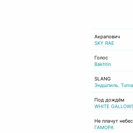
Акрапович
SKY RAE
Голос
Bakhtin
SLANG
Эндшпиль
,
Tuma
Под дождём
WHITE GALLOW
Не плачут небе
ГАМОРА