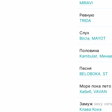
MIRAVI
Ревную
TRIDA
Слух
Biicla
,
MAYOT
Половина
Kambulat
,
Минае
Песня
BELOBOKA
,
ST
Море пока лет
Хабиб
,
VAVAN
Замуж
sexy vers
Клава Кока