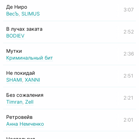
Де Ниро
3:07
ВесЪ
,
SLIMUS
В лучах заката
2:52
BODIEV
Мутки
2:36
Криминальный бит
Не покидай
2:51
SHAMI
,
XANNI
Без сожаления
2:21
Timran
,
Zell
Ретровейв
2:01
Анна Немченко