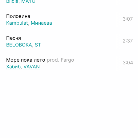
Biicla
,
MAYOT
Половина
3:07
Kambulat
,
Минаева
Песня
2:37
BELOBOKA
,
ST
Море пока лето
prod. Fargo
3:04
Хабиб
,
VAVAN