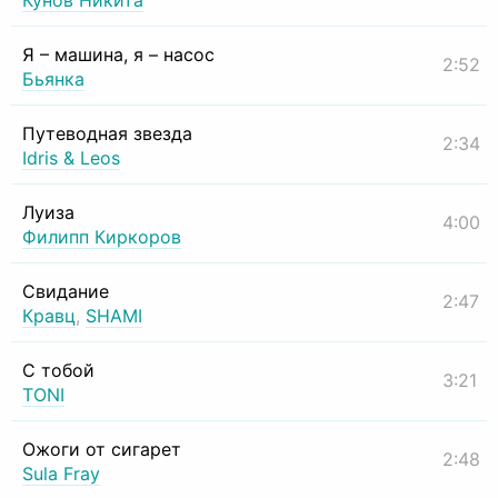
Кунов Никита
Я – машина, я – насос
2:52
Бьянка
Путеводная звезда
2:34
Idris & Leos
Луиза
4:00
Филипп Киркоров
Свидание
2:47
Кравц
,
SHAMI
С тобой
3:21
TONI
Ожоги от сигарет
2:48
Sula Fray