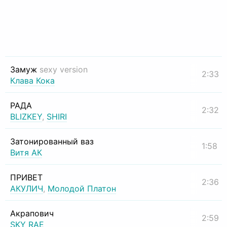
Замуж
sexy version
2:33
Клава Кока
РАДА
2:32
BLIZKEY
,
SHIRI
Затонированный ваз
1:58
Витя АК
ПРИВЕТ
2:36
АКУЛИЧ
,
Молодой Платон
Акрапович
2:59
SKY RAE