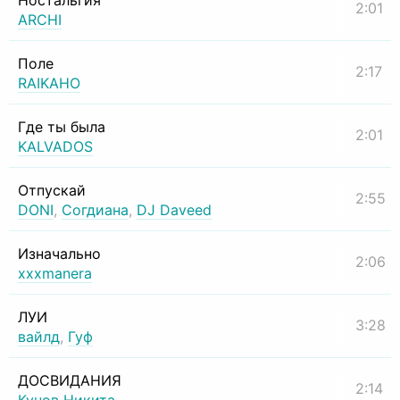
Ностальгия
2:01
ARCHI
Поле
2:17
RAIKAHO
Где ты была
2:01
KALVADOS
Отпускай
2:55
DONI
,
Согдиана
,
DJ Daveed
Изначально
2:06
xxxmanera
ЛУИ
3:28
вайлд
,
Гуф
ДОСВИДАНИЯ
2:14