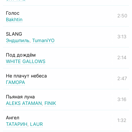
Голос
2:50
Bakhtin
SLANG
3:13
Эндшпиль
,
TumaniYO
Под дождём
2:14
WHITE GALLOWS
Не плачут небеса
2:47
ГАМОРА
Пьяная луна
3:16
ALEKS ATAMAN
,
FINIK
Ангел
1:32
ТАТАРИН
,
LAUR