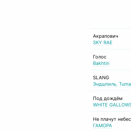
Акрапович
SKY RAE
Голос
Bakhtin
SLANG
Эндшпиль
,
Tuma
Под дождём
WHITE GALLOW
Не плачут небе
ГАМОРА