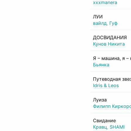
xxxmanera
ЛУИ
вайлд
,
Гуф
ДОСВИДАНИЯ
Кунов Никита
Я – машина, я –
Бьянка
Путеводная зве
Idris & Leos
Луиза
Филипп Киркор
Свидание
Кравц
,
SHAMI