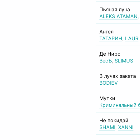
Пьяная луна
ALEKS ATAMAN
Ангел
ТАТАРИН
,
LAUR
Де Ниро
ВесЪ
,
SLIMUS
В лучах заката
BODIEV
Мутки
Криминальный 
Не покидай
SHAMI
,
XANNI