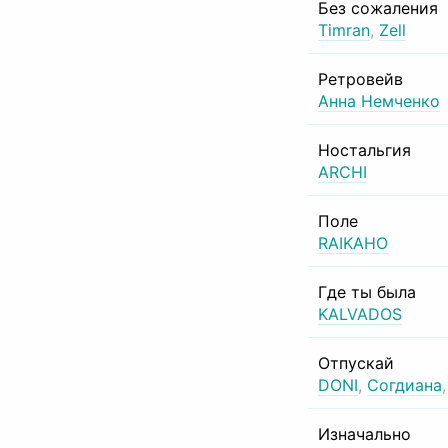
Без сожаления
Timran
,
Zell
Ретровейв
Анна Немченко
Ностальгия
ARCHI
Поле
RAIKAHO
Где ты была
KALVADOS
Отпускай
DONI
,
Согдиана
Изначально