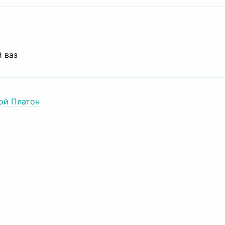
 ваз
ой Платон