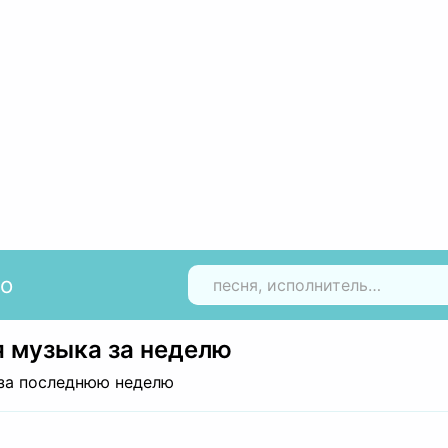
io
Н
 музыка за неделю
за последнюю неделю