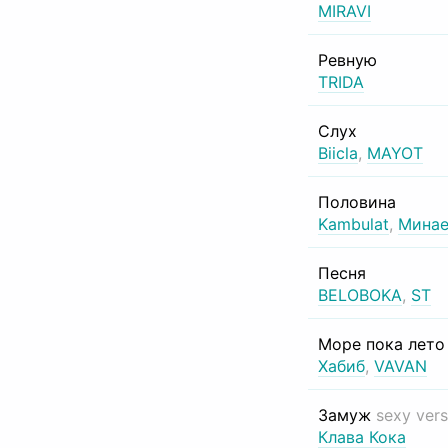
MIRAVI
Ревную
TRIDA
Слух
Biicla
,
MAYOT
Половина
Kambulat
,
Минае
Песня
BELOBOKA
,
ST
Море пока лет
Хабиб
,
VAVAN
Замуж
sexy vers
Клава Кока