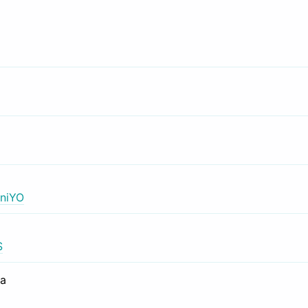
niYO
S
са