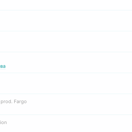
ва
о
prod. Fargo
ion