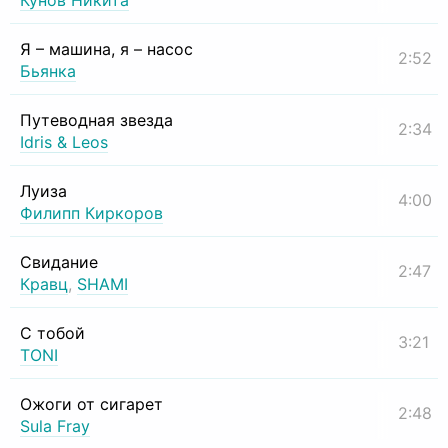
Кунов Никита
Я – машина, я – насос
2:52
Бьянка
Путеводная звезда
2:34
Idris & Leos
Луиза
4:00
Филипп Киркоров
Свидание
2:47
Кравц
,
SHAMI
С тобой
3:21
TONI
Ожоги от сигарет
2:48
Sula Fray