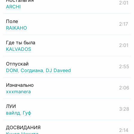
Ностальгия
2:01
ARCHI
Поле
2:17
RAIKAHO
Где ты была
2:01
KALVADOS
Отпускай
2:55
DONI
,
Согдиана
,
DJ Daveed
Изначально
2:06
xxxmanera
ЛУИ
3:28
вайлд
,
Гуф
ДОСВИДАНИЯ
2:14