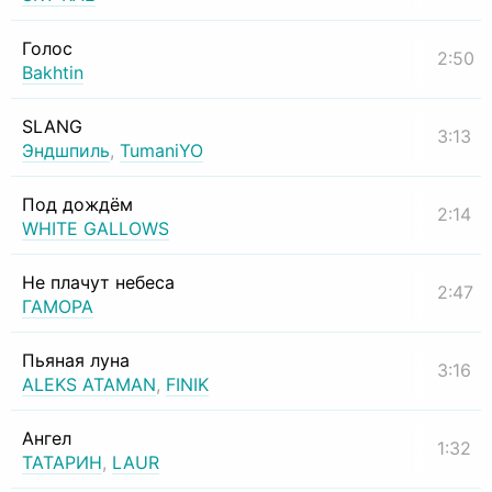
Голос
2:50
Bakhtin
SLANG
3:13
Эндшпиль
,
TumaniYO
Под дождём
2:14
WHITE GALLOWS
Не плачут небеса
2:47
ГАМОРА
Пьяная луна
3:16
ALEKS ATAMAN
,
FINIK
Ангел
1:32
ТАТАРИН
,
LAUR