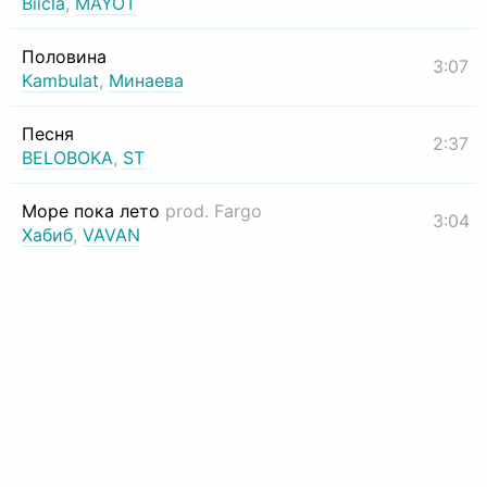
Biicla
,
MAYOT
Половина
3:07
Kambulat
,
Минаева
Песня
2:37
BELOBOKA
,
ST
Море пока лето
prod. Fargo
3:04
Хабиб
,
VAVAN