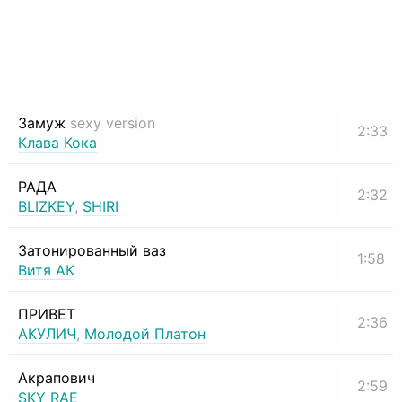
Замуж
sexy version
2:33
Клава Кока
РАДА
2:32
BLIZKEY
,
SHIRI
Затонированный ваз
1:58
Витя АК
ПРИВЕТ
2:36
АКУЛИЧ
,
Молодой Платон
Акрапович
2:59
SKY RAE