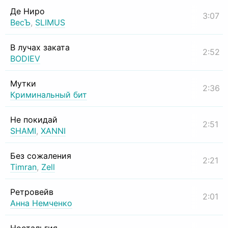
Де Ниро
3:07
ВесЪ
,
SLIMUS
В лучах заката
2:52
BODIEV
Мутки
2:36
Криминальный бит
Не покидай
2:51
SHAMI
,
XANNI
Без сожаления
2:21
Timran
,
Zell
Ретровейв
2:01
Анна Немченко