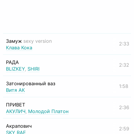
Замуж
sexy version
2:33
Клава Кока
РАДА
2:32
BLIZKEY
,
SHIRI
Затонированный ваз
1:58
Витя АК
ПРИВЕТ
2:36
АКУЛИЧ
,
Молодой Платон
Акрапович
2:59
SKY RAE