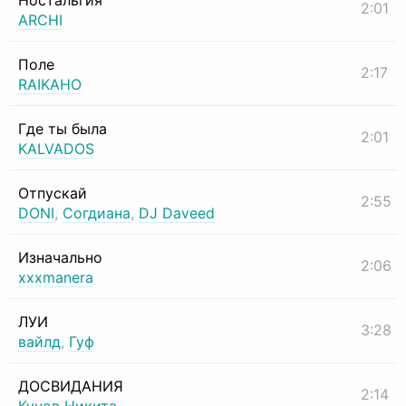
Ностальгия
2:01
ARCHI
Поле
2:17
RAIKAHO
Где ты была
2:01
KALVADOS
Отпускай
2:55
DONI
,
Согдиана
,
DJ Daveed
Изначально
2:06
xxxmanera
ЛУИ
3:28
вайлд
,
Гуф
ДОСВИДАНИЯ
2:14