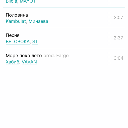
Biicla
,
MAYOT
Половина
3:07
Kambulat
,
Минаева
Песня
2:37
BELOBOKA
,
ST
Море пока лето
prod. Fargo
3:04
Хабиб
,
VAVAN