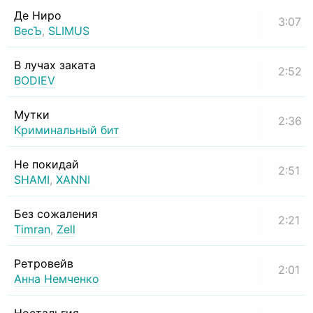
Де Ниро
3:07
ВесЪ
,
SLIMUS
В лучах заката
2:52
BODIEV
Мутки
2:36
Криминальный бит
Не покидай
2:51
SHAMI
,
XANNI
Без сожаления
2:21
Timran
,
Zell
Ретровейв
2:01
Анна Немченко