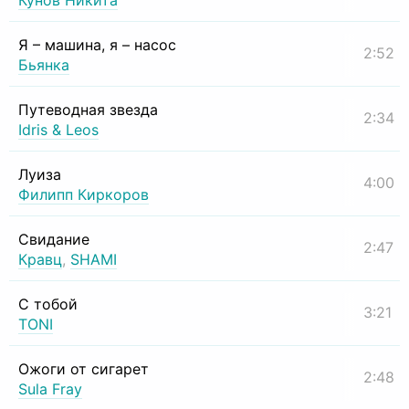
Кунов Никита
Я – машина, я – насос
2:52
Бьянка
Путеводная звезда
2:34
Idris & Leos
Луиза
4:00
Филипп Киркоров
Свидание
2:47
Кравц
,
SHAMI
С тобой
3:21
TONI
Ожоги от сигарет
2:48
Sula Fray