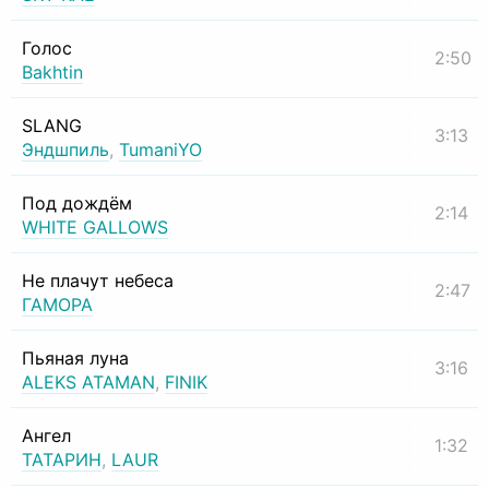
Голос
2:50
Bakhtin
SLANG
3:13
Эндшпиль
,
TumaniYO
Под дождём
2:14
WHITE GALLOWS
Не плачут небеса
2:47
ГАМОРА
Пьяная луна
3:16
ALEKS ATAMAN
,
FINIK
Ангел
1:32
ТАТАРИН
,
LAUR