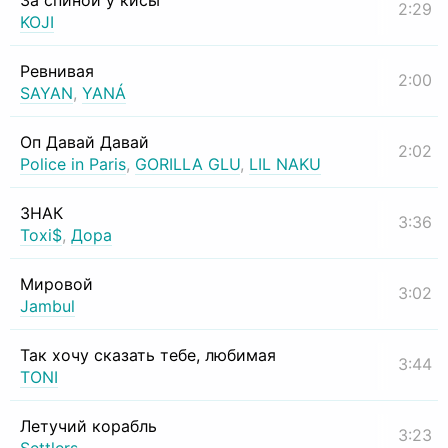
За спиной у кисы
2:29
KOJI
Ревнивая
2:00
SAYAN
,
YANÁ
Оп Давай Давай
2:02
Police in Paris
,
GORILLA GLU
,
LIL NAKU
ЗНАК
3:36
Toxi$
,
Дора
Мировой
3:02
Jambul
Так хочу сказать тебе, любимая
3:44
TONI
Летучий корабль
3:23