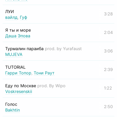
ЛУИ
3:28
вайлд
,
Гуф
Я ты и море
2:04
Даша Эпова
Турмалин параиба
prod. by Yurafaust
3:06
MUJEVA
TUTORIAL
2:39
Гарри Топор
,
Тони Раут
Еду по Москве
prod. By Wipo
1:22
Voskresenskii
Голос
2:50
Bakhtin