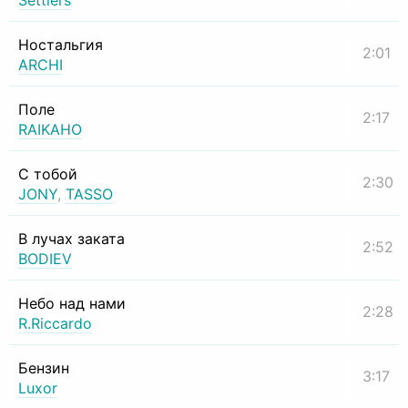
Settlers
Ностальгия
2:01
ARCHI
Поле
2:17
RAIKAHO
С тобой
2:30
JONY
,
TASSO
В лучах заката
2:52
BODIEV
Небо над нами
2:28
R.Riccardo
Бензин
3:17
Luxor