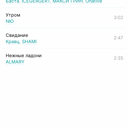
Баста
,
ICEGERGERT
,
МАКСИ ГРИН
,
Onative
Утром
3:02
NЮ
Свидание
2:47
Кравц
,
SHAMI
Нежные ладони
2:35
ALMARY