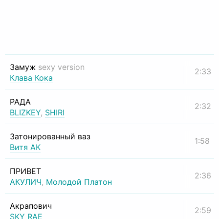
Замуж
sexy version
2:33
Клава Кока
РАДА
2:32
BLIZKEY
,
SHIRI
Затонированный ваз
1:58
Витя АК
ПРИВЕТ
2:36
АКУЛИЧ
,
Молодой Платон
Акрапович
2:59
SKY RAE