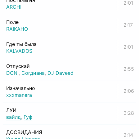
Ностальгия
2:01
ARCHI
Поле
2:17
RAIKAHO
Где ты была
2:01
KALVADOS
Отпускай
2:55
DONI
,
Согдиана
,
DJ Daveed
Изначально
2:06
xxxmanera
ЛУИ
3:28
вайлд
,
Гуф
ДОСВИДАНИЯ
2:14