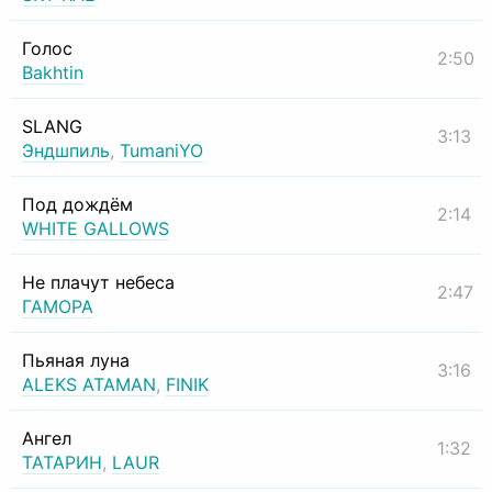
Голос
2:50
Bakhtin
SLANG
3:13
Эндшпиль
,
TumaniYO
Под дождём
2:14
WHITE GALLOWS
Не плачут небеса
2:47
ГАМОРА
Пьяная луна
3:16
ALEKS ATAMAN
,
FINIK
Ангел
1:32
ТАТАРИН
,
LAUR