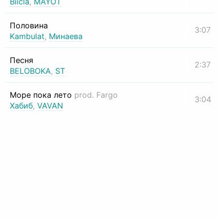
Biicla
,
MAYOT
Половина
3:07
Kambulat
,
Минаева
Песня
2:37
BELOBOKA
,
ST
Море пока лето
prod. Fargo
3:04
Хабиб
,
VAVAN