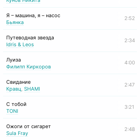
Кунов Никита
Я – машина, я – насос
2:52
Бьянка
Путеводная звезда
2:34
Idris & Leos
Луиза
4:00
Филипп Киркоров
Свидание
2:47
Кравц
,
SHAMI
С тобой
3:21
TONI
Ожоги от сигарет
2:48
Sula Fray