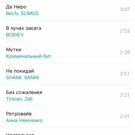
Де Ниро
3:07
ВесЪ
,
SLIMUS
В лучах заката
2:52
BODIEV
Мутки
2:36
Криминальный бит
Не покидай
2:51
SHAMI
,
XANNI
Без сожаления
2:21
Timran
,
Zell
Ретровейв
2:01
Анна Немченко