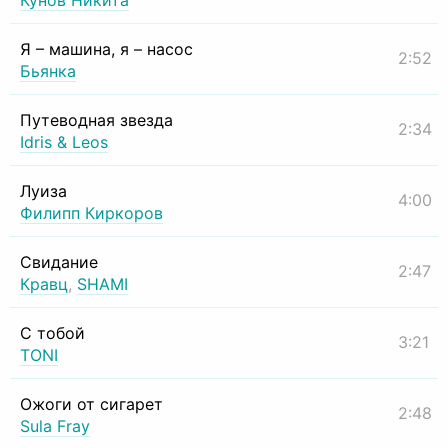
Кунов Никита
Я – машина, я – насос
2:52
Бьянка
Путеводная звезда
2:34
Idris & Leos
Луиза
4:00
Филипп Киркоров
Свидание
2:47
Кравц
,
SHAMI
С тобой
3:21
TONI
Ожоги от сигарет
2:48
Sula Fray