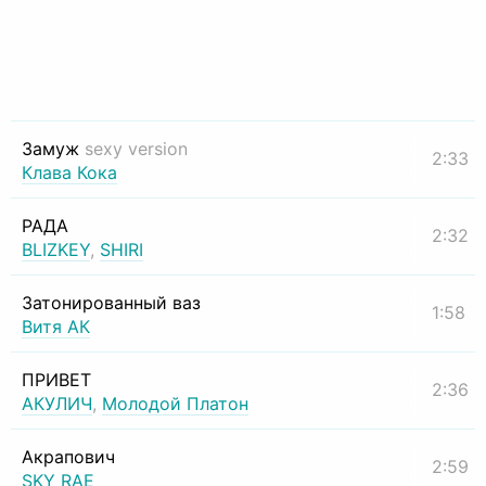
Замуж
sexy version
2:33
Клава Кока
РАДА
2:32
BLIZKEY
,
SHIRI
Затонированный ваз
1:58
Витя АК
ПРИВЕТ
2:36
АКУЛИЧ
,
Молодой Платон
Акрапович
2:59
SKY RAE