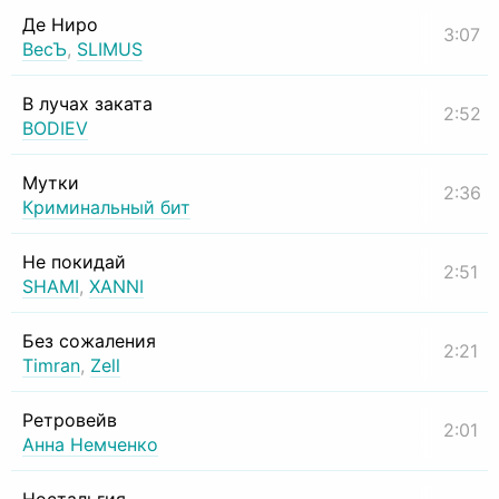
Де Ниро
3:07
ВесЪ
,
SLIMUS
В лучах заката
2:52
BODIEV
Мутки
2:36
Криминальный бит
Не покидай
2:51
SHAMI
,
XANNI
Без сожаления
2:21
Timran
,
Zell
Ретровейв
2:01
Анна Немченко