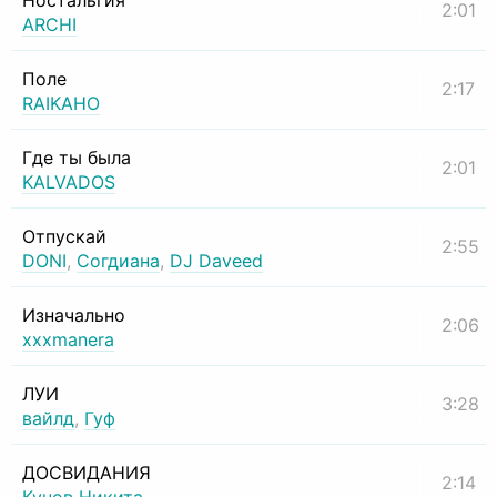
Ностальгия
2:01
ARCHI
Поле
2:17
RAIKAHO
Где ты была
2:01
KALVADOS
Отпускай
2:55
DONI
,
Согдиана
,
DJ Daveed
Изначально
2:06
xxxmanera
ЛУИ
3:28
вайлд
,
Гуф
ДОСВИДАНИЯ
2:14