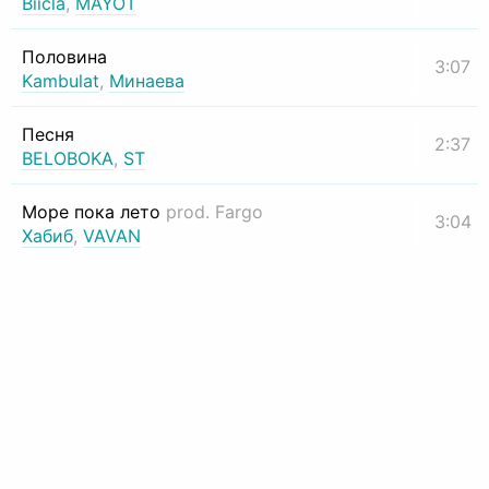
Biicla
,
MAYOT
Половина
3:07
Kambulat
,
Минаева
Песня
2:37
BELOBOKA
,
ST
Море пока лето
prod. Fargo
3:04
Хабиб
,
VAVAN