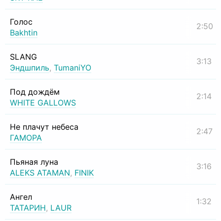
Голос
2:50
Bakhtin
SLANG
3:13
Эндшпиль
,
TumaniYO
Под дождём
2:14
WHITE GALLOWS
Не плачут небеса
2:47
ГАМОРА
Пьяная луна
3:16
ALEKS ATAMAN
,
FINIK
Ангел
1:32
ТАТАРИН
,
LAUR