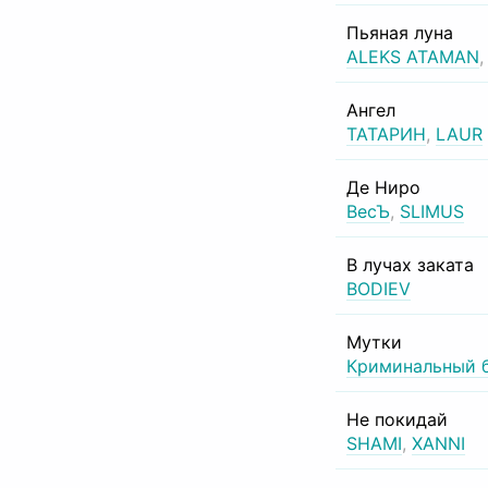
Пьяная луна
ALEKS ATAMAN
Ангел
ТАТАРИН
,
LAUR
Де Ниро
ВесЪ
,
SLIMUS
В лучах заката
BODIEV
Мутки
Криминальный 
Не покидай
SHAMI
,
XANNI