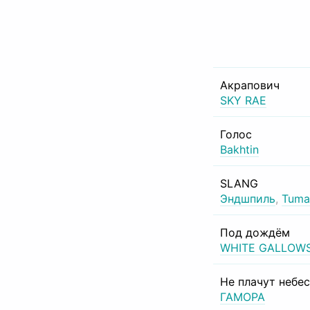
Акрапович
SKY RAE
Голос
Bakhtin
SLANG
Эндшпиль
,
Tuma
Под дождём
WHITE GALLOW
Не плачут небе
ГАМОРА