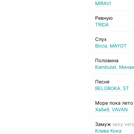
MIRAVI
Ревную
TRIDA
Слух
Biicla
,
MAYOT
Половина
Kambulat
,
Минае
Песня
BELOBOKA
,
ST
Море пока лет
Хабиб
,
VAVAN
Замуж
sexy vers
Клава Кока