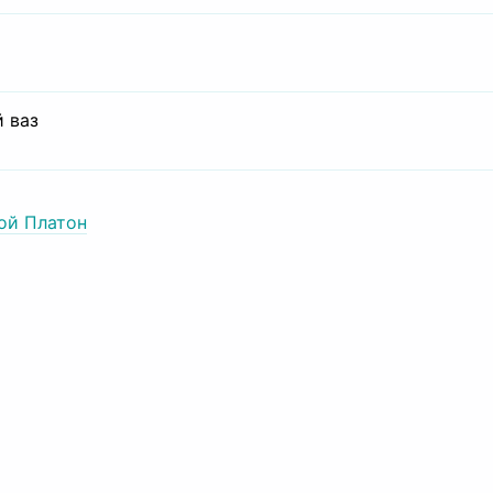
 ваз
ой Платон