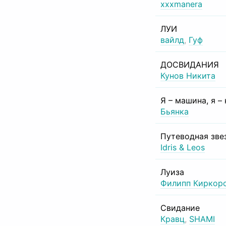
xxxmanera
ЛУИ
вайлд
,
Гуф
ДОСВИДАНИЯ
Кунов Никита
Я – машина, я –
Бьянка
Путеводная зве
Idris & Leos
Луиза
Филипп Киркор
Свидание
Кравц
,
SHAMI