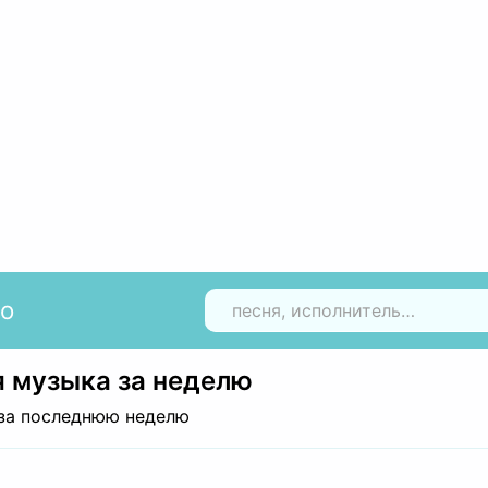
io
Н
 музыка за неделю
за последнюю неделю