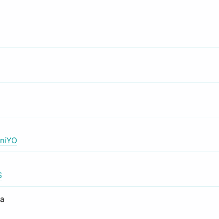
niYO
S
са