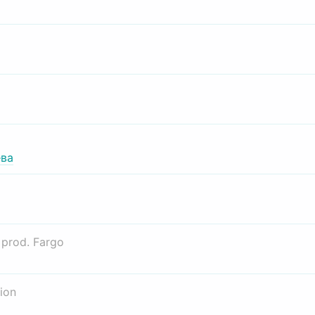
ва
о
prod. Fargo
ion