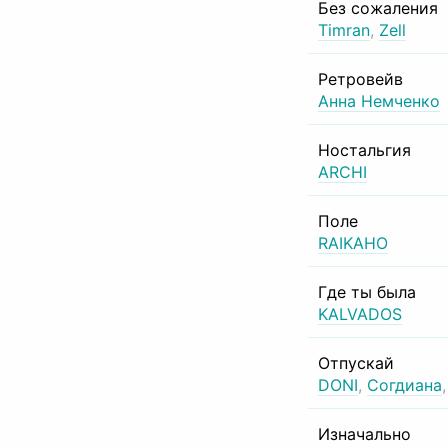
Без сожаления
Timran
,
Zell
Ретровейв
Анна Немченко
Ностальгия
ARCHI
Поле
RAIKAHO
Где ты была
KALVADOS
Отпускай
DONI
,
Согдиана
Изначально