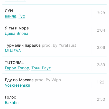
ЛУИ
3:28
вайлд
,
Гуф
Я ты и море
2:04
Даша Эпова
Турмалин параиба
prod. by Yurafaust
3:06
MUJEVA
TUTORIAL
2:39
Гарри Топор
,
Тони Раут
Еду по Москве
prod. By Wipo
1:22
Voskresenskii
Голос
2:50
Bakhtin