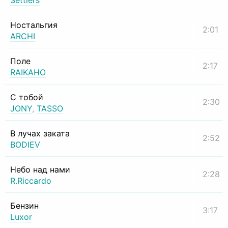
Settlers
Ностальгия
2:01
ARCHI
Поле
2:17
RAIKAHO
С тобой
2:30
JONY
,
TASSO
В лучах заката
2:52
BODIEV
Небо над нами
2:28
R.Riccardo
Бензин
3:17
Luxor