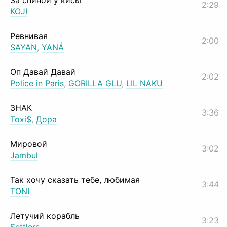
За спиной у кисы
2:29
KOJI
Ревнивая
2:00
SAYAN
,
YANÁ
Оп Давай Давай
2:02
Police in Paris
,
GORILLA GLU
,
LIL NAKU
ЗНАК
3:36
Toxi$
,
Дора
Мировой
3:02
Jambul
Так хочу сказать тебе, любимая
3:44
TONI
Летучий корабль
3:23