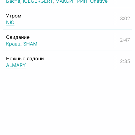
Баста
,
ICEGERGERT
,
МАКСИ ГРИН
,
Onative
Утром
3:02
NЮ
Свидание
2:47
Кравц
,
SHAMI
Нежные ладони
2:35
ALMARY