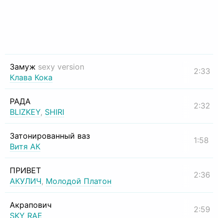
Замуж
sexy version
2:33
Клава Кока
РАДА
2:32
BLIZKEY
,
SHIRI
Затонированный ваз
1:58
Витя АК
ПРИВЕТ
2:36
АКУЛИЧ
,
Молодой Платон
Акрапович
2:59
SKY RAE