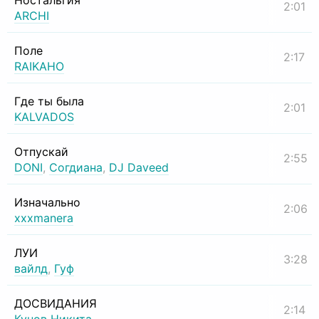
Ностальгия
2:01
ARCHI
Поле
2:17
RAIKAHO
Где ты была
2:01
KALVADOS
Отпускай
2:55
DONI
,
Согдиана
,
DJ Daveed
Изначально
2:06
xxxmanera
ЛУИ
3:28
вайлд
,
Гуф
ДОСВИДАНИЯ
2:14