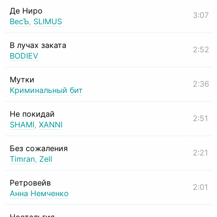
Де Ниро
3:07
ВесЪ
,
SLIMUS
В лучах заката
2:52
BODIEV
Мутки
2:36
Криминальный бит
Не покидай
2:51
SHAMI
,
XANNI
Без сожаления
2:21
Timran
,
Zell
Ретровейв
2:01
Анна Немченко