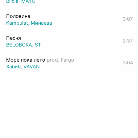
Biicla
,
MAYOT
Половина
3:07
Kambulat
,
Минаева
Песня
2:37
BELOBOKA
,
ST
Море пока лето
prod. Fargo
3:04
Хабиб
,
VAVAN