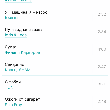
Кунов Никита
Я – машина, я – насос
2:52
Бьянка
Путеводная звезда
2:34
Idris & Leos
Луиза
4:00
Филипп Киркоров
Свидание
2:47
Кравц
,
SHAMI
С тобой
3:21
TONI
Ожоги от сигарет
2:48
Sula Fray