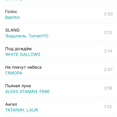
Голос
2:50
Bakhtin
SLANG
3:13
Эндшпиль
,
TumaniYO
Под дождём
2:14
WHITE GALLOWS
Не плачут небеса
2:47
ГАМОРА
Пьяная луна
3:16
ALEKS ATAMAN
,
FINIK
Ангел
1:32
ТАТАРИН
,
LAUR