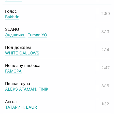
Голос
2:50
Bakhtin
SLANG
3:13
Эндшпиль
,
TumaniYO
Под дождём
2:14
WHITE GALLOWS
Не плачут небеса
2:47
ГАМОРА
Пьяная луна
3:16
ALEKS ATAMAN
,
FINIK
Ангел
1:32
ТАТАРИН
,
LAUR