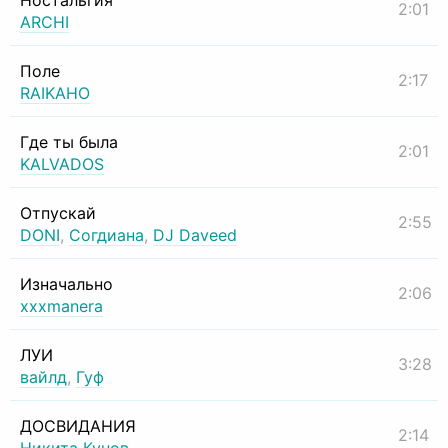
Ностальгия
2:01
ARCHI
Поле
2:17
RAIKAHO
Где ты была
2:01
KALVADOS
Отпускай
2:55
DONI
,
Согдиана
,
DJ Daveed
Изначально
2:06
xxxmanera
ЛУИ
3:28
вайлд
,
Гуф
ДОСВИДАНИЯ
2:14