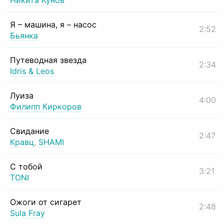
Никита Кунов
Я – машина, я – насос
2:52
Бьянка
Путеводная звезда
2:34
Idris & Leos
Луиза
4:00
Филипп Киркоров
Свидание
2:47
Кравц
,
SHAMI
С тобой
3:21
TONI
Ожоги от сигарет
2:48
Sula Fray