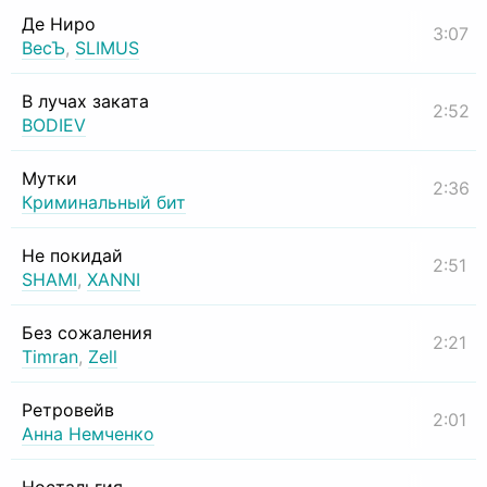
Де Ниро
3:07
ВесЪ
,
SLIMUS
В лучах заката
2:52
BODIEV
Мутки
2:36
Криминальный бит
Не покидай
2:51
SHAMI
,
XANNI
Без сожаления
2:21
Timran
,
Zell
Ретровейв
2:01
Анна Немченко