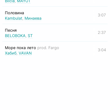
Biicla
,
MAYOT
Половина
3:07
Kambulat
,
Минаева
Песня
2:37
BELOBOKA
,
ST
Море пока лето
prod. Fargo
3:04
Хабиб
,
VAVAN