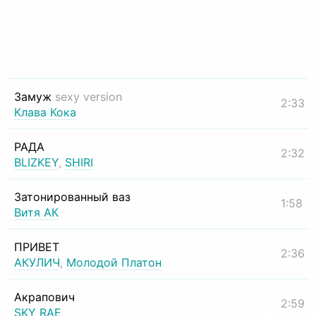
Замуж
sexy version
2:33
Клава Кока
РАДА
2:32
BLIZKEY
,
SHIRI
Затонированный ваз
1:58
Витя АК
ПРИВЕТ
2:36
АКУЛИЧ
,
Молодой Платон
Акрапович
2:59
SKY RAE