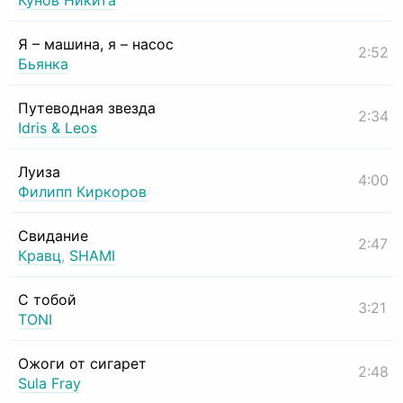
Кунов Никита
Я – машина, я – насос
2:52
Бьянка
Путеводная звезда
2:34
Idris & Leos
Луиза
4:00
Филипп Киркоров
Свидание
2:47
Кравц
,
SHAMI
С тобой
3:21
TONI
Ожоги от сигарет
2:48
Sula Fray