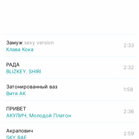
Замуж
sexy version
2:33
Клава Кока
РАДА
2:32
BLIZKEY
,
SHIRI
Затонированный ваз
1:58
Витя АК
ПРИВЕТ
2:36
АКУЛИЧ
,
Молодой Платон
Акрапович
2:59
SKY RAE