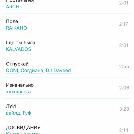
Ностальгия
2:01
ARCHI
Поле
2:17
RAIKAHO
Где ты была
2:01
KALVADOS
Отпускай
2:55
DONI
,
Согдиана
,
DJ Daveed
Изначально
2:06
xxxmanera
ЛУИ
3:28
вайлд
,
Гуф
ДОСВИДАНИЯ
2:14