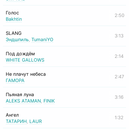
Голос
2:50
Bakhtin
SLANG
3:13
Эндшпиль
,
TumaniYO
Под дождём
2:14
WHITE GALLOWS
Не плачут небеса
2:47
ГАМОРА
Пьяная луна
3:16
ALEKS ATAMAN
,
FINIK
Ангел
1:32
ТАТАРИН
,
LAUR