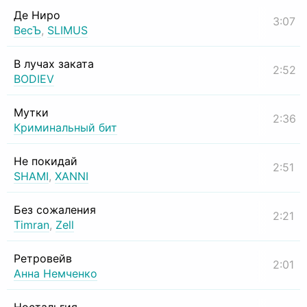
Де Ниро
3:07
ВесЪ
,
SLIMUS
В лучах заката
2:52
BODIEV
Мутки
2:36
Криминальный бит
Не покидай
2:51
SHAMI
,
XANNI
Без сожаления
2:21
Timran
,
Zell
Ретровейв
2:01
Анна Немченко