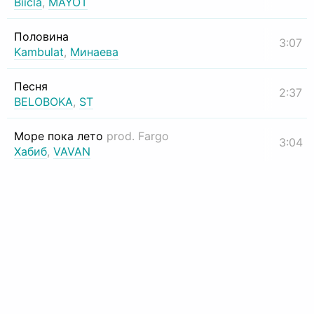
Biicla
,
MAYOT
Половина
3:07
Kambulat
,
Минаева
Песня
2:37
BELOBOKA
,
ST
Море пока лето
prod. Fargo
3:04
Хабиб
,
VAVAN