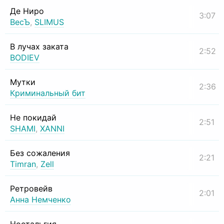
Де Ниро
3:07
ВесЪ
,
SLIMUS
В лучах заката
2:52
BODIEV
Мутки
2:36
Криминальный бит
Не покидай
2:51
SHAMI
,
XANNI
Без сожаления
2:21
Timran
,
Zell
Ретровейв
2:01
Анна Немченко