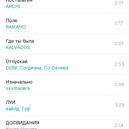
Ностальгия
2:01
ARCHI
Поле
2:17
RAIKAHO
Где ты была
2:01
KALVADOS
Отпускай
2:55
DONI
,
Согдиана
,
DJ Daveed
Изначально
2:06
xxxmanera
ЛУИ
3:28
вайлд
,
Гуф
ДОСВИДАНИЯ
2:14