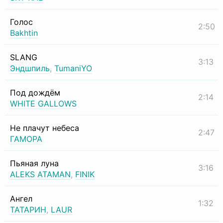
Голос
2:50
Bakhtin
SLANG
3:13
Эндшпиль
,
TumaniYO
Под дождём
2:14
WHITE GALLOWS
Не плачут небеса
2:47
ГАМОРА
Пьяная луна
3:16
ALEKS ATAMAN
,
FINIK
Ангел
1:32
ТАТАРИН
,
LAUR