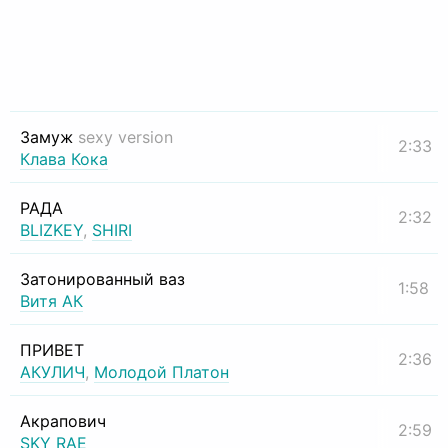
Замуж
sexy version
2:33
Клава Кока
РАДА
2:32
BLIZKEY
,
SHIRI
Затонированный ваз
1:58
Витя АК
ПРИВЕТ
2:36
АКУЛИЧ
,
Молодой Платон
Акрапович
2:59
SKY RAE