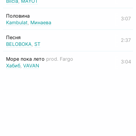
Biicla
,
MAYOT
Половина
3:07
Kambulat
,
Минаева
Песня
2:37
BELOBOKA
,
ST
Море пока лето
prod. Fargo
3:04
Хабиб
,
VAVAN