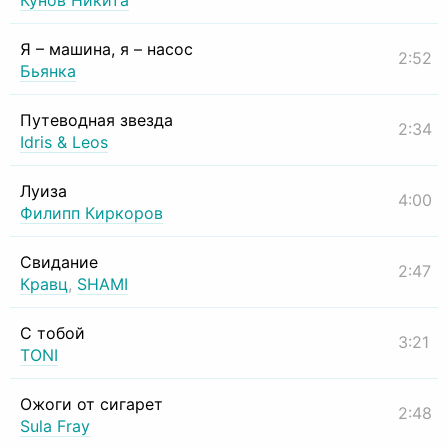
Кунов Никита
Я – машина, я – насос
2:52
Бьянка
Путеводная звезда
2:34
Idris & Leos
Луиза
4:00
Филипп Киркоров
Свидание
2:47
Кравц
,
SHAMI
С тобой
3:21
TONI
Ожоги от сигарет
2:48
Sula Fray