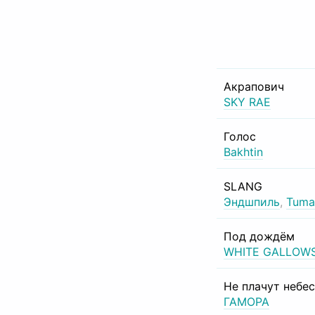
Акрапович
SKY RAE
Голос
Bakhtin
SLANG
Эндшпиль
,
Tuma
Под дождём
WHITE GALLOW
Не плачут небе
ГАМОРА