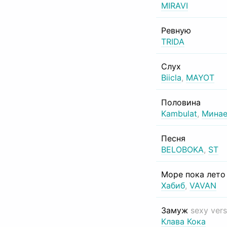
MIRAVI
Ревную
TRIDA
Слух
Biicla
,
MAYOT
Половина
Kambulat
,
Минае
Песня
BELOBOKA
,
ST
Море пока лет
Хабиб
,
VAVAN
Замуж
sexy vers
Клава Кока