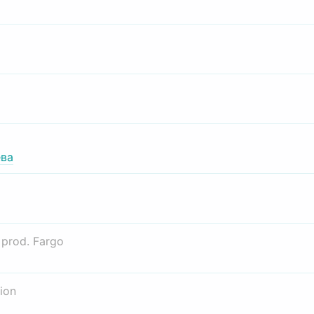
ва
о
prod. Fargo
ion