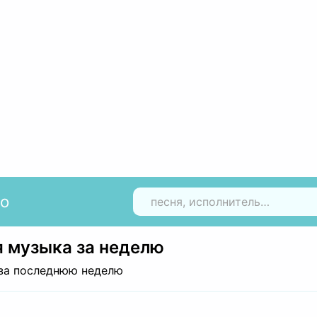
io
Н
 музыка за неделю
за последнюю неделю