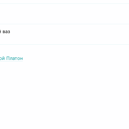
 ваз
ой Платон