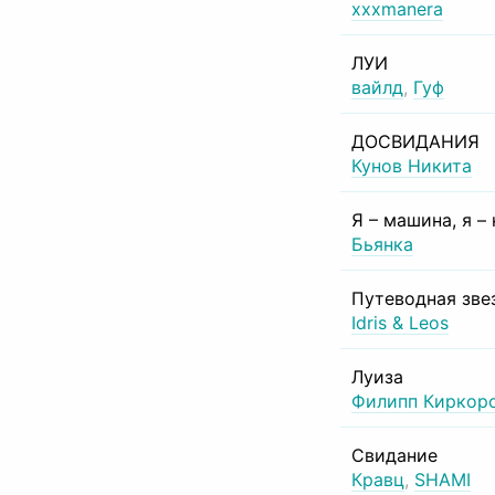
xxxmanera
ЛУИ
вайлд
,
Гуф
ДОСВИДАНИЯ
Кунов Никита
Я – машина, я –
Бьянка
Путеводная зве
Idris & Leos
Луиза
Филипп Киркор
Свидание
Кравц
,
SHAMI