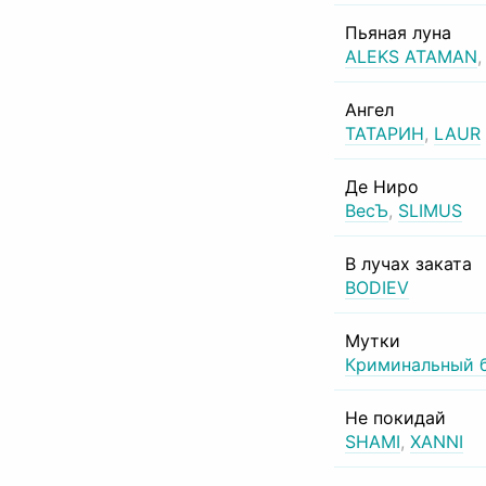
Пьяная луна
ALEKS ATAMAN
Ангел
ТАТАРИН
,
LAUR
Де Ниро
ВесЪ
,
SLIMUS
В лучах заката
BODIEV
Мутки
Криминальный 
Не покидай
SHAMI
,
XANNI