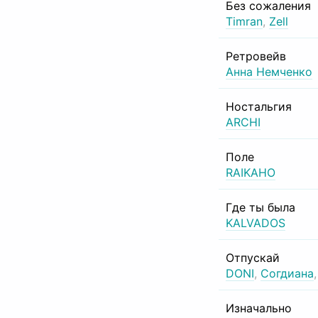
Без сожаления
Timran
,
Zell
Ретровейв
Анна Немченко
Ностальгия
ARCHI
Поле
RAIKAHO
Где ты была
KALVADOS
Отпускай
DONI
,
Согдиана
Изначально