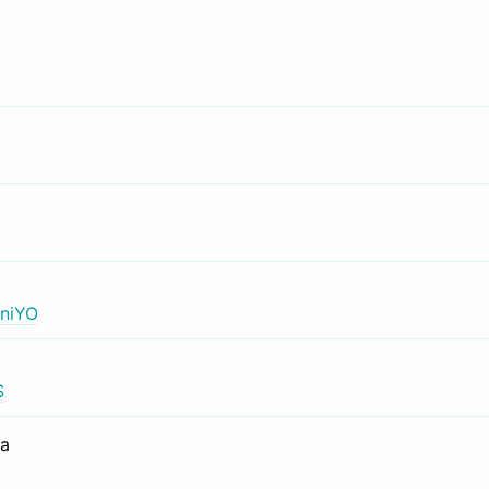
niYO
S
са