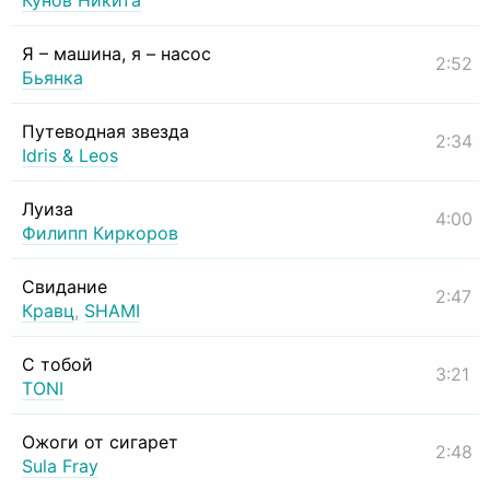
Кунов Никита
Я – машина, я – насос
2:52
Бьянка
Путеводная звезда
2:34
Idris & Leos
Луиза
4:00
Филипп Киркоров
Свидание
2:47
Кравц
,
SHAMI
С тобой
3:21
TONI
Ожоги от сигарет
2:48
Sula Fray