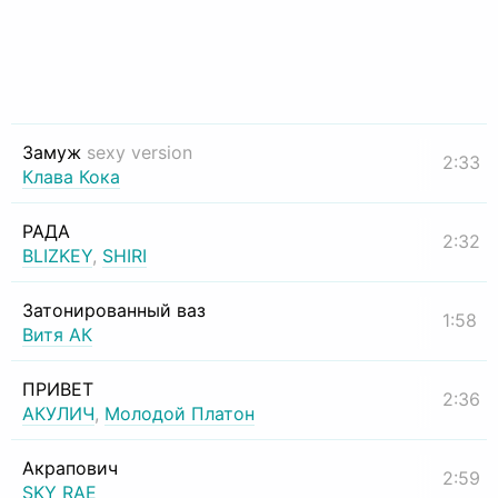
Замуж
sexy version
2:33
Клава Кока
РАДА
2:32
BLIZKEY
,
SHIRI
Затонированный ваз
1:58
Витя АК
ПРИВЕТ
2:36
АКУЛИЧ
,
Молодой Платон
Акрапович
2:59
SKY RAE