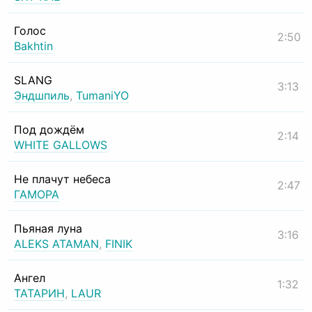
Голос
2:50
Bakhtin
SLANG
3:13
Эндшпиль
,
TumaniYO
Под дождём
2:14
WHITE GALLOWS
Не плачут небеса
2:47
ГАМОРА
Пьяная луна
3:16
ALEKS ATAMAN
,
FINIK
Ангел
1:32
ТАТАРИН
,
LAUR