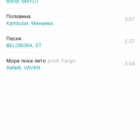
Biicla
,
MAYOT
Половина
3:07
Kambulat
,
Минаева
Песня
2:37
BELOBOKA
,
ST
Море пока лето
prod. Fargo
3:04
Хабиб
,
VAVAN