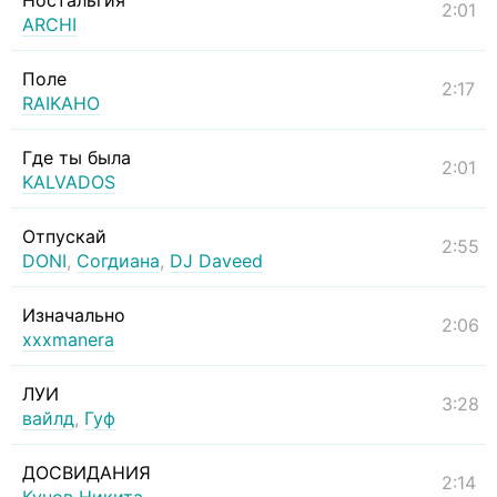
Ностальгия
2:01
ARCHI
Поле
2:17
RAIKAHO
Где ты была
2:01
KALVADOS
Отпускай
2:55
DONI
,
Согдиана
,
DJ Daveed
Изначально
2:06
xxxmanera
ЛУИ
3:28
вайлд
,
Гуф
ДОСВИДАНИЯ
2:14