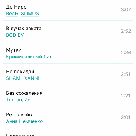
Де Ниро
3:07
ВесЪ
,
SLIMUS
В лучах заката
2:52
BODIEV
Мутки
2:36
Криминальный бит
Не покидай
2:51
SHAMI
,
XANNI
Без сожаления
2:21
Timran
,
Zell
Ретровейв
2:01
Анна Немченко