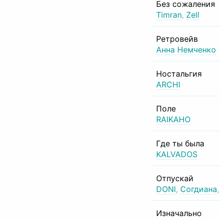
Без сожаления
Timran
,
Zell
Ретровейв
Анна Немченко
Ностальгия
ARCHI
Поле
RAIKAHO
Где ты была
KALVADOS
Отпускай
DONI
,
Согдиана
Изначально