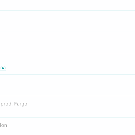
ва
о
prod. Fargo
ion