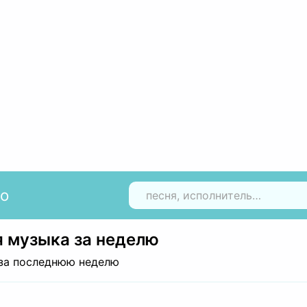
io
Н
 музыка за неделю
за последнюю неделю