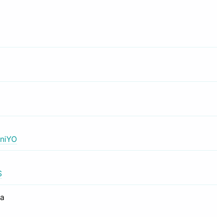
niYO
S
са