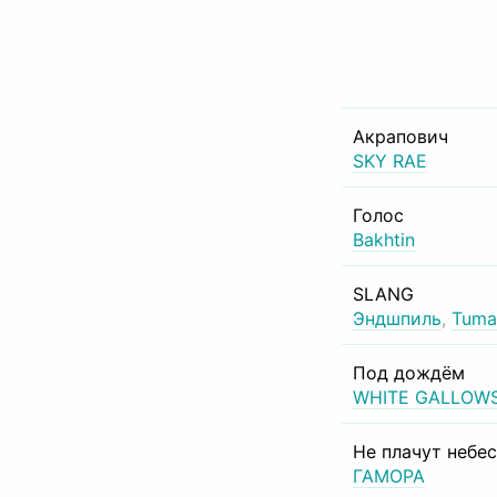
Акрапович
SKY RAE
Голос
Bakhtin
SLANG
Эндшпиль
,
Tuma
Под дождём
WHITE GALLOW
Не плачут небе
ГАМОРА