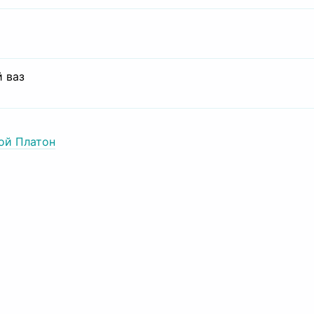
 ваз
ой Платон