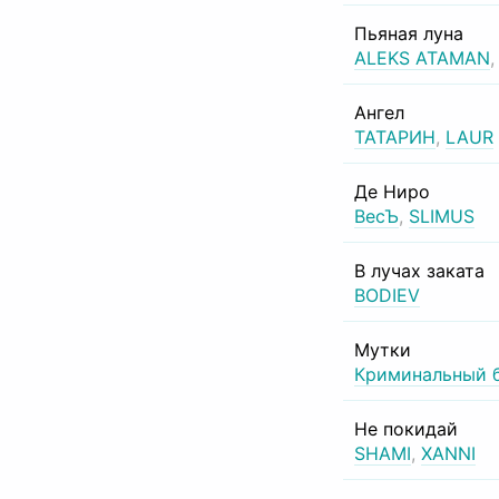
Пьяная луна
ALEKS ATAMAN
Ангел
ТАТАРИН
,
LAUR
Де Ниро
ВесЪ
,
SLIMUS
В лучах заката
BODIEV
Мутки
Криминальный 
Не покидай
SHAMI
,
XANNI