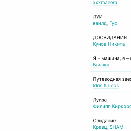
xxxmanera
ЛУИ
вайлд
,
Гуф
ДОСВИДАНИЯ
Кунов Никита
Я – машина, я –
Бьянка
Путеводная зве
Idris & Leos
Луиза
Филипп Киркор
Свидание
Кравц
,
SHAMI