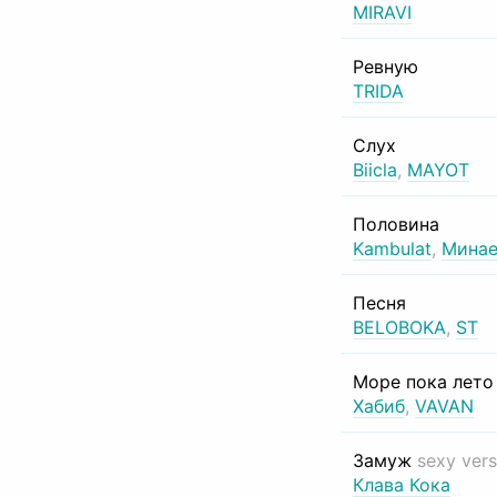
MIRAVI
Ревную
TRIDA
Слух
Biicla
,
MAYOT
Половина
Kambulat
,
Минае
Песня
BELOBOKA
,
ST
Море пока лет
Хабиб
,
VAVAN
Замуж
sexy vers
Клава Кока