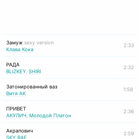
Замуж
sexy version
2:33
Клава Кока
РАДА
2:32
BLIZKEY
,
SHIRI
Затонированный ваз
1:58
Витя АК
ПРИВЕТ
2:36
АКУЛИЧ
,
Молодой Платон
Акрапович
2:59
SKY RAE