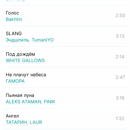
Голос
2:50
Bakhtin
SLANG
3:13
Эндшпиль
,
TumaniYO
Под дождём
2:14
WHITE GALLOWS
Не плачут небеса
2:47
ГАМОРА
Пьяная луна
3:16
ALEKS ATAMAN
,
FINIK
Ангел
1:32
ТАТАРИН
,
LAUR