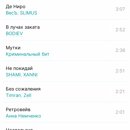
Де Ниро
3:07
ВесЪ
,
SLIMUS
В лучах заката
2:52
BODIEV
Мутки
2:36
Криминальный бит
Не покидай
2:51
SHAMI
,
XANNI
Без сожаления
2:21
Timran
,
Zell
Ретровейв
2:01
Анна Немченко