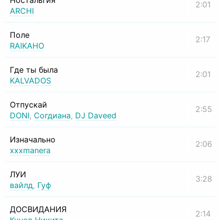
Ностальгия
2:01
ARCHI
Поле
2:17
RAIKAHO
Где ты была
2:01
KALVADOS
Отпускай
2:55
DONI
,
Согдиана
,
DJ Daveed
Изначально
2:06
xxxmanera
ЛУИ
3:28
вайлд
,
Гуф
ДОСВИДАНИЯ
2:14