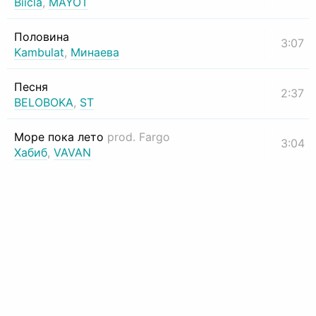
Biicla
,
MAYOT
Половина
3:07
Kambulat
,
Минаева
Песня
2:37
BELOBOKA
,
ST
Море пока лето
prod. Fargo
3:04
Хабиб
,
VAVAN