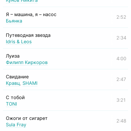
Кунов Никита
Я – машина, я – насос
2:52
Бьянка
Путеводная звезда
2:34
Idris & Leos
Луиза
4:00
Филипп Киркоров
Свидание
2:47
Кравц
,
SHAMI
С тобой
3:21
TONI
Ожоги от сигарет
2:48
Sula Fray