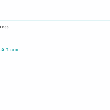
 ваз
ой Платон