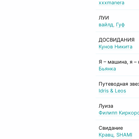
xxxmanera
ЛУИ
вайлд
,
Гуф
ДОСВИДАНИЯ
Кунов Никита
Я – машина, я –
Бьянка
Путеводная зве
Idris & Leos
Луиза
Филипп Киркор
Свидание
Кравц
,
SHAMI