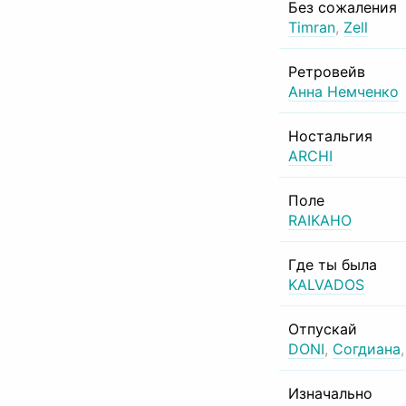
Без сожаления
Timran
,
Zell
Ретровейв
Анна Немченко
Ностальгия
ARCHI
Поле
RAIKAHO
Где ты была
KALVADOS
Отпускай
DONI
,
Согдиана
Изначально