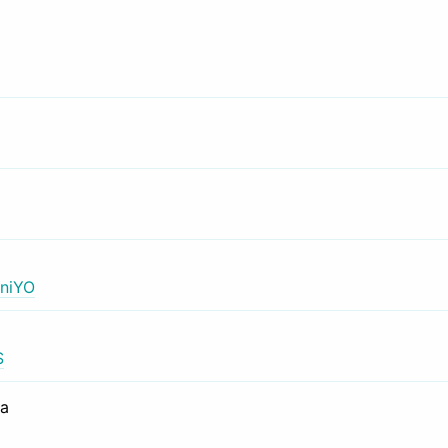
niYO
S
са