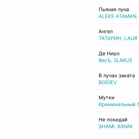
Пьяная луна
ALEKS ATAMAN
Ангел
ТАТАРИН
,
LAUR
Де Ниро
ВесЪ
,
SLIMUS
В лучах заката
BODIEV
Мутки
Криминальный 
Не покидай
SHAMI
,
XANNI