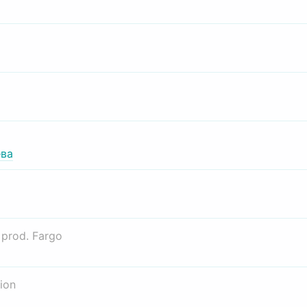
ва
о
prod. Fargo
ion