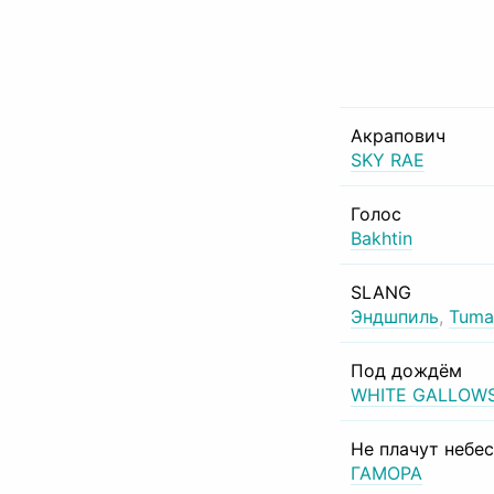
Акрапович
SKY RAE
Голос
Bakhtin
SLANG
Эндшпиль
,
Tuma
Под дождём
WHITE GALLOW
Не плачут небе
ГАМОРА