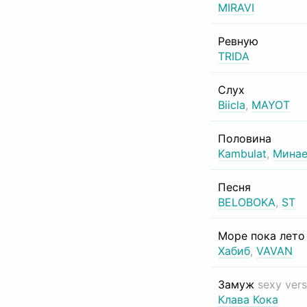
MIRAVI
Ревную
TRIDA
Слух
Biicla
,
MAYOT
Половина
Kambulat
,
Минае
Песня
BELOBOKA
,
ST
Море пока лет
Хабиб
,
VAVAN
Замуж
sexy vers
Клава Кока