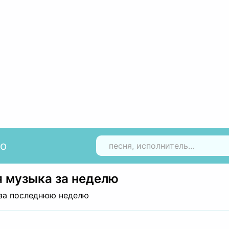
io
Н
 музыка за неделю
за последнюю неделю