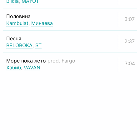
Biicla
,
MAYOT
Половина
3:07
Kambulat
,
Минаева
Песня
2:37
BELOBOKA
,
ST
Море пока лето
prod. Fargo
3:04
Хабиб
,
VAVAN