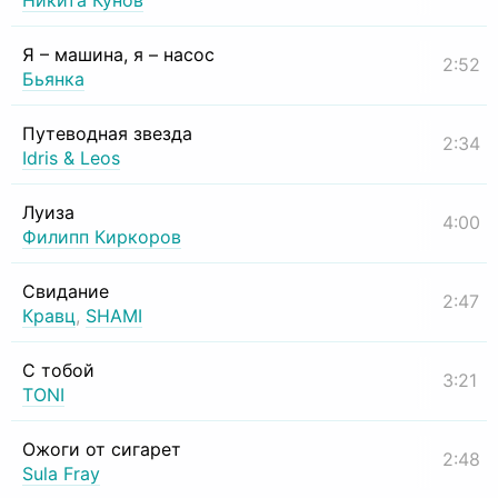
Никита Кунов
Я – машина, я – насос
2:52
Бьянка
Путеводная звезда
2:34
Idris & Leos
Луиза
4:00
Филипп Киркоров
Свидание
2:47
Кравц
,
SHAMI
С тобой
3:21
TONI
Ожоги от сигарет
2:48
Sula Fray