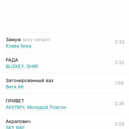
Замуж
sexy version
2:33
Клава Кока
РАДА
2:32
BLIZKEY
,
SHIRI
Затонированный ваз
1:58
Витя АК
ПРИВЕТ
2:36
АКУЛИЧ
,
Молодой Платон
Акрапович
2:59
SKY RAE