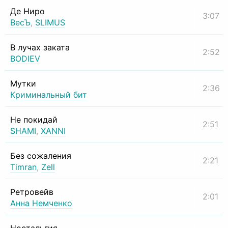
Де Ниро
3:07
ВесЪ
,
SLIMUS
В лучах заката
2:52
BODIEV
Мутки
2:36
Криминальный бит
Не покидай
2:51
SHAMI
,
XANNI
Без сожаления
2:21
Timran
,
Zell
Ретровейв
2:01
Анна Немченко