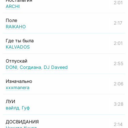
Ностальгия
2:01
ARCHI
Поле
2:17
RAIKAHO
Где ты была
2:01
KALVADOS
Отпускай
2:55
DONI
,
Согдиана
,
DJ Daveed
Изначально
2:06
xxxmanera
ЛУИ
3:28
вайлд
,
Гуф
ДОСВИДАНИЯ
2:14