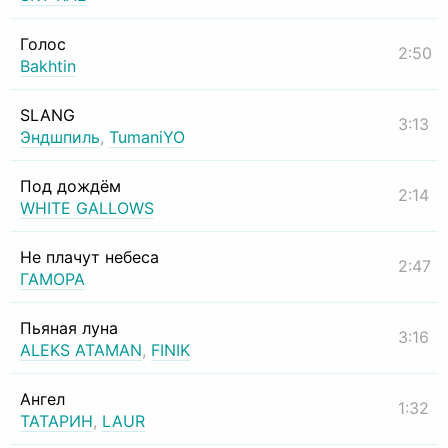
Голос
2:50
Bakhtin
SLANG
3:13
Эндшпиль
,
TumaniYO
Под дождём
2:14
WHITE GALLOWS
Не плачут небеса
2:47
ГАМОРА
Пьяная луна
3:16
ALEKS ATAMAN
,
FINIK
Ангел
1:32
ТАТАРИН
,
LAUR