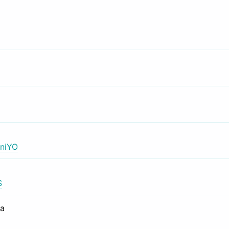
niYO
S
са