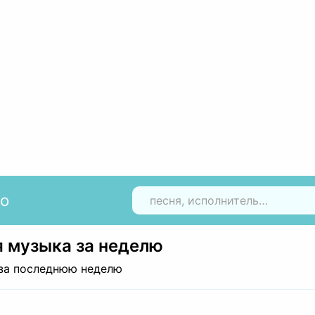
io
Н
 музыка за неделю
за последнюю неделю