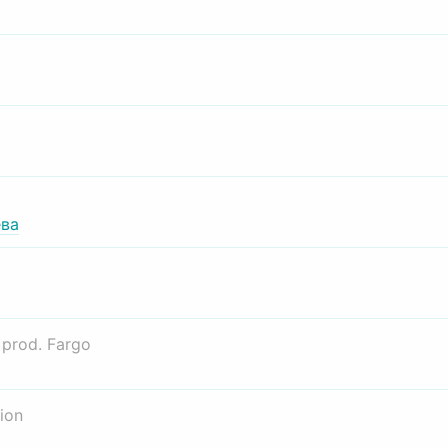
ва
о
prod. Fargo
ion