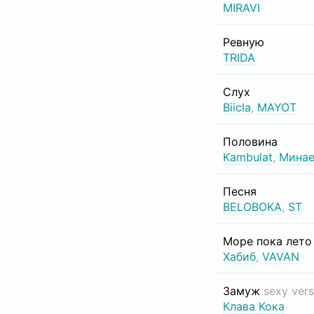
MIRAVI
Ревную
TRIDA
Слух
Biicla
,
MAYOT
Половина
Kambulat
,
Минае
Песня
BELOBOKA
,
ST
Море пока лет
Хабиб
,
VAVAN
Замуж
sexy vers
Клава Кока