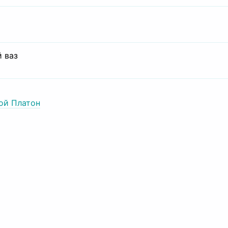
 ваз
ой Платон