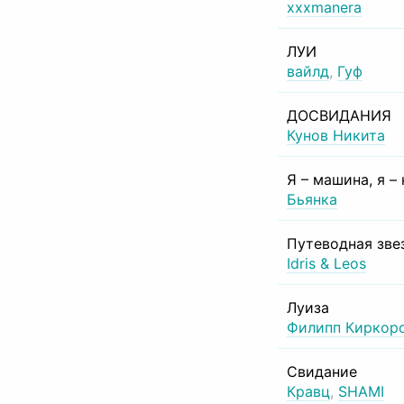
xxxmanera
ЛУИ
вайлд
,
Гуф
ДОСВИДАНИЯ
Кунов Никита
Я – машина, я –
Бьянка
Путеводная зве
Idris & Leos
Луиза
Филипп Киркор
Свидание
Кравц
,
SHAMI