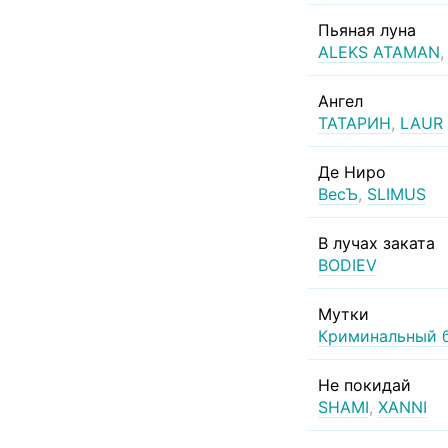
Пьяная луна
ALEKS ATAMAN
Ангел
ТАТАРИН
,
LAUR
Де Ниро
ВесЪ
,
SLIMUS
В лучах заката
BODIEV
Мутки
Криминальный 
Не покидай
SHAMI
,
XANNI