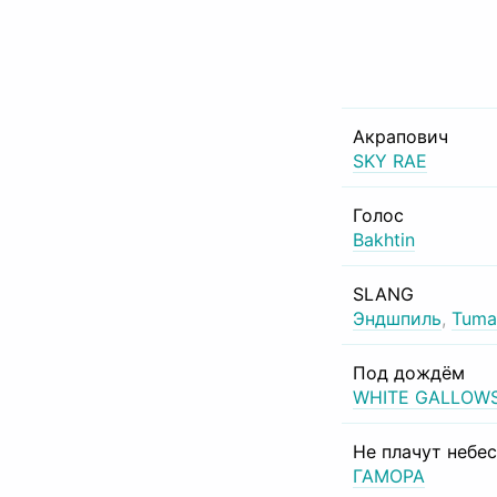
Акрапович
SKY RAE
Голос
Bakhtin
SLANG
Эндшпиль
,
Tuma
Под дождём
WHITE GALLOW
Не плачут небе
ГАМОРА