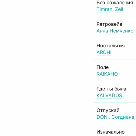
Без сожаления
Timran
,
Zell
Ретровейв
Анна Немченко
Ностальгия
ARCHI
Поле
RAIKAHO
Где ты была
KALVADOS
Отпускай
DONI
,
Согдиана
Изначально