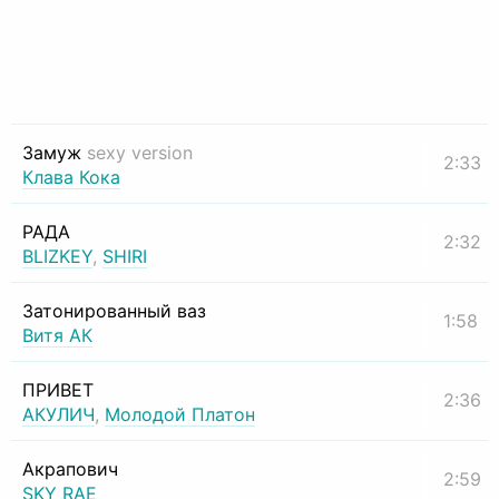
Замуж
sexy version
2:33
Клава Кока
РАДА
2:32
BLIZKEY
,
SHIRI
Затонированный ваз
1:58
Витя АК
ПРИВЕТ
2:36
АКУЛИЧ
,
Молодой Платон
Акрапович
2:59
SKY RAE