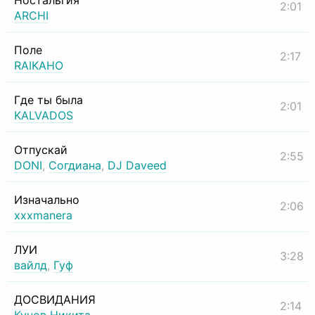
Ностальгия
2:01
ARCHI
Поле
2:17
RAIKAHO
Где ты была
2:01
KALVADOS
Отпускай
2:55
DONI
,
Согдиана
,
DJ Daveed
Изначально
2:06
xxxmanera
ЛУИ
3:28
вайлд
,
Гуф
ДОСВИДАНИЯ
2:14