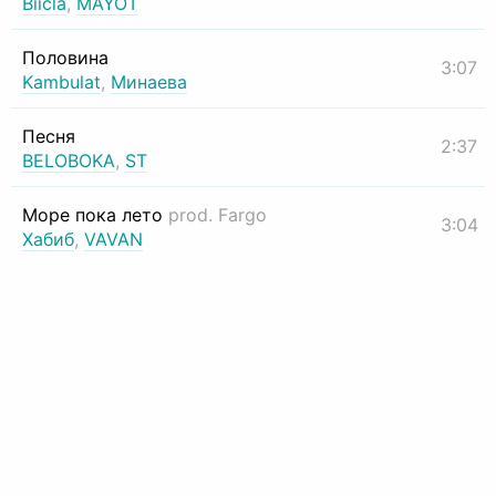
Biicla
,
MAYOT
Половина
3:07
Kambulat
,
Минаева
Песня
2:37
BELOBOKA
,
ST
Море пока лето
prod. Fargo
3:04
Хабиб
,
VAVAN