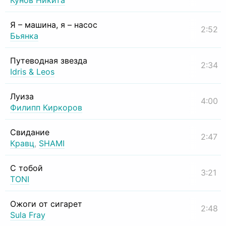
Кунов Никита
Я – машина, я – насос
2:52
Бьянка
Путеводная звезда
2:34
Idris & Leos
Луиза
4:00
Филипп Киркоров
Свидание
2:47
Кравц
,
SHAMI
С тобой
3:21
TONI
Ожоги от сигарет
2:48
Sula Fray