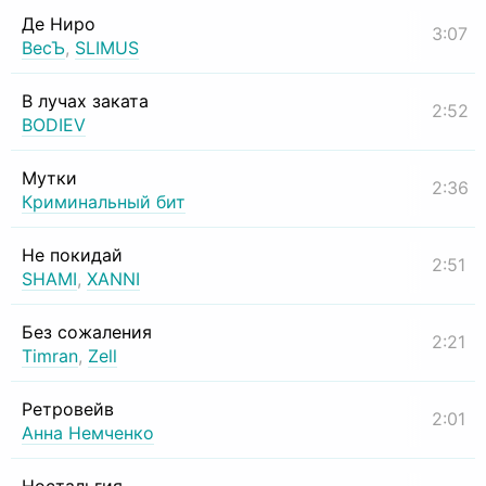
Де Ниро
3:07
ВесЪ
,
SLIMUS
В лучах заката
2:52
BODIEV
Мутки
2:36
Криминальный бит
Не покидай
2:51
SHAMI
,
XANNI
Без сожаления
2:21
Timran
,
Zell
Ретровейв
2:01
Анна Немченко