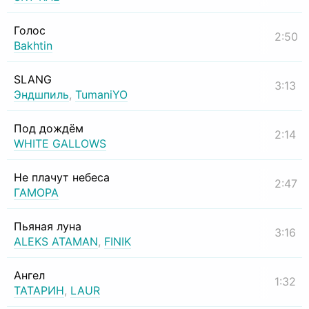
Голос
2:50
Bakhtin
SLANG
3:13
Эндшпиль
,
TumaniYO
Под дождём
2:14
WHITE GALLOWS
Не плачут небеса
2:47
ГАМОРА
Пьяная луна
3:16
ALEKS ATAMAN
,
FINIK
Ангел
1:32
ТАТАРИН
,
LAUR