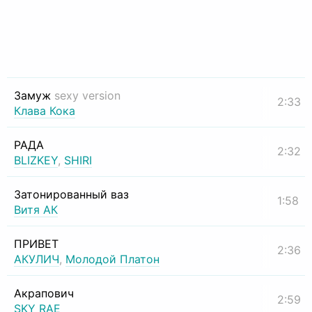
Замуж
sexy version
2:33
Клава Кока
РАДА
2:32
BLIZKEY
,
SHIRI
Затонированный ваз
1:58
Витя АК
ПРИВЕТ
2:36
АКУЛИЧ
,
Молодой Платон
Акрапович
2:59
SKY RAE