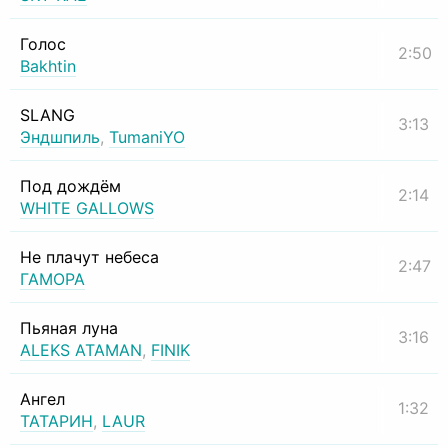
Голос
2:50
Bakhtin
SLANG
3:13
Эндшпиль
,
TumaniYO
Под дождём
2:14
WHITE GALLOWS
Не плачут небеса
2:47
ГАМОРА
Пьяная луна
3:16
ALEKS ATAMAN
,
FINIK
Ангел
1:32
ТАТАРИН
,
LAUR