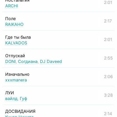
Ностальгия
2:01
ARCHI
Поле
2:17
RAIKAHO
Где ты была
2:01
KALVADOS
Отпускай
2:55
DONI
,
Согдиана
,
DJ Daveed
Изначально
2:06
xxxmanera
ЛУИ
3:28
вайлд
,
Гуф
ДОСВИДАНИЯ
2:14