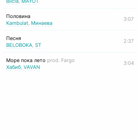
Biicla
,
MAYOT
Половина
3:07
Kambulat
,
Минаева
Песня
2:37
BELOBOKA
,
ST
Море пока лето
prod. Fargo
3:04
Хабиб
,
VAVAN