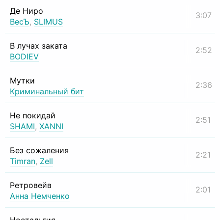
Де Ниро
3:07
ВесЪ
,
SLIMUS
В лучах заката
2:52
BODIEV
Мутки
2:36
Криминальный бит
Не покидай
2:51
SHAMI
,
XANNI
Без сожаления
2:21
Timran
,
Zell
Ретровейв
2:01
Анна Немченко