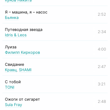
Кунов Никита
Я – машина, я – насос
2:52
Бьянка
Путеводная звезда
2:34
Idris & Leos
Луиза
4:00
Филипп Киркоров
Свидание
2:47
Кравц
,
SHAMI
С тобой
3:21
TONI
Ожоги от сигарет
2:48
Sula Fray