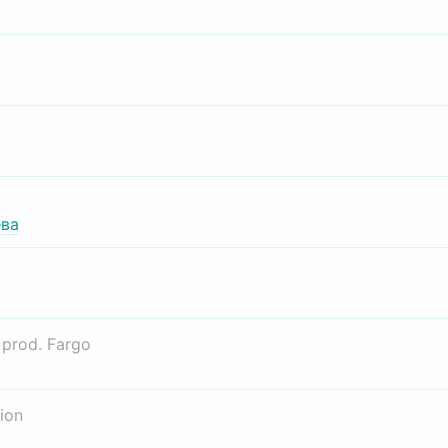
ва
о
prod. Fargo
ion