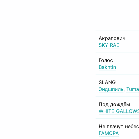
Акрапович
SKY RAE
Голос
Bakhtin
SLANG
Эндшпиль
,
Tuma
Под дождём
WHITE GALLOW
Не плачут небе
ГАМОРА