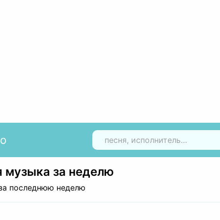
io
Н
 музыка за неделю
за последнюю неделю