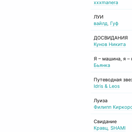
xxxmanera
ЛУИ
вайлд
,
Гуф
ДОСВИДАНИЯ
Кунов Никита
Я – машина, я –
Бьянка
Путеводная зве
Idris & Leos
Луиза
Филипп Киркор
Свидание
Кравц
,
SHAMI