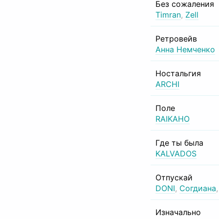
Без сожаления
Timran
,
Zell
Ретровейв
Анна Немченко
Ностальгия
ARCHI
Поле
RAIKAHO
Где ты была
KALVADOS
Отпускай
DONI
,
Согдиана
Изначально