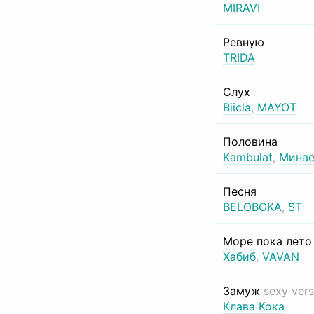
MIRAVI
Ревную
TRIDA
Слух
Biicla
,
MAYOT
Половина
Kambulat
,
Минае
Песня
BELOBOKA
,
ST
Море пока лет
Хабиб
,
VAVAN
Замуж
sexy vers
Клава Кока