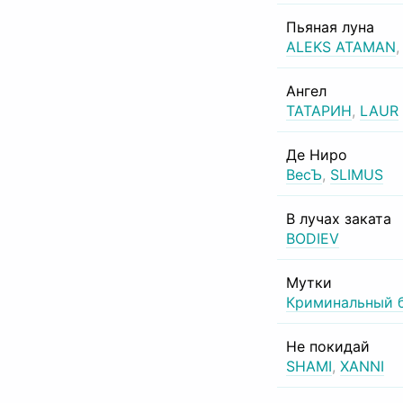
Пьяная луна
ALEKS ATAMAN
Ангел
ТАТАРИН
,
LAUR
Де Ниро
ВесЪ
,
SLIMUS
В лучах заката
BODIEV
Мутки
Криминальный 
Не покидай
SHAMI
,
XANNI