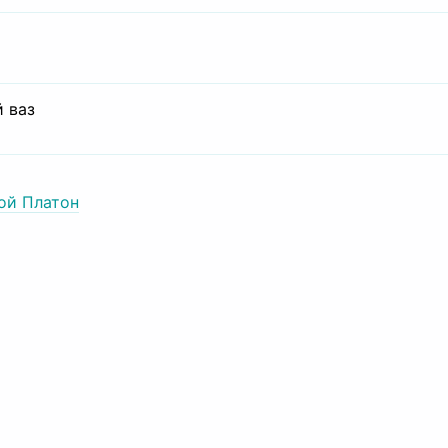
 ваз
ой Платон