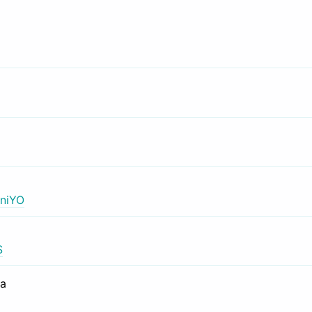
niYO
S
са