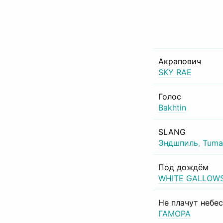
Акрапович
SKY RAE
Голос
Bakhtin
SLANG
Эндшпиль
,
Tuma
Под дождём
WHITE GALLOW
Не плачут небе
ГАМОРА