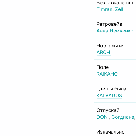
Без сожаления
Timran
,
Zell
Ретровейв
Анна Немченко
Ностальгия
ARCHI
Поле
RAIKAHO
Где ты была
KALVADOS
Отпускай
DONI
,
Согдиана
Изначально