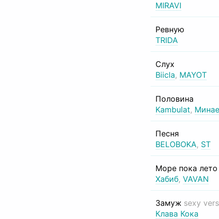
MIRAVI
Ревную
TRIDA
Слух
Biicla
,
MAYOT
Половина
Kambulat
,
Минае
Песня
BELOBOKA
,
ST
Море пока лет
Хабиб
,
VAVAN
Замуж
sexy vers
Клава Кока