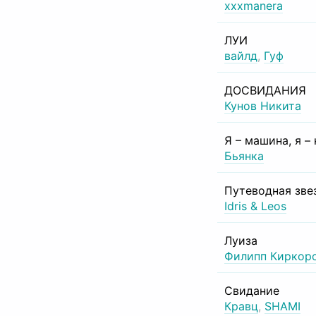
xxxmanera
ЛУИ
вайлд
,
Гуф
ДОСВИДАНИЯ
Кунов Никита
Я – машина, я –
Бьянка
Путеводная зве
Idris & Leos
Луиза
Филипп Киркор
Свидание
Кравц
,
SHAMI