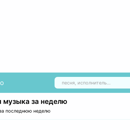
io
Н
 музыка за неделю
за последнюю неделю