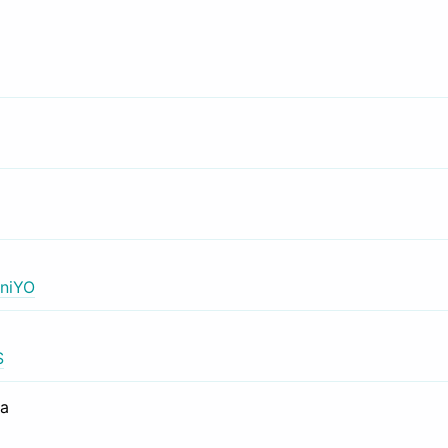
niYO
S
са