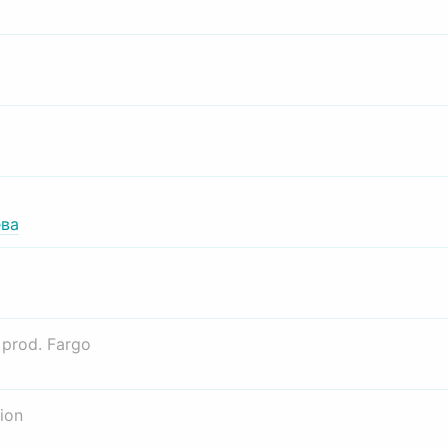
ва
о
prod. Fargo
ion