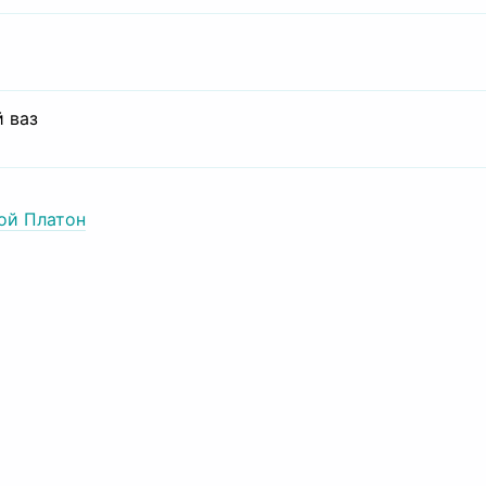
 ваз
ой Платон