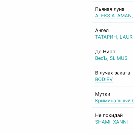
Пьяная луна
ALEKS ATAMAN
Ангел
ТАТАРИН
,
LAUR
Де Ниро
ВесЪ
,
SLIMUS
В лучах заката
BODIEV
Мутки
Криминальный 
Не покидай
SHAMI
,
XANNI