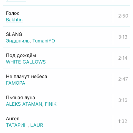
Голос
2:50
Bakhtin
SLANG
3:13
Эндшпиль
,
TumaniYO
Под дождём
2:14
WHITE GALLOWS
Не плачут небеса
2:47
ГАМОРА
Пьяная луна
3:16
ALEKS ATAMAN
,
FINIK
Ангел
1:32
ТАТАРИН
,
LAUR