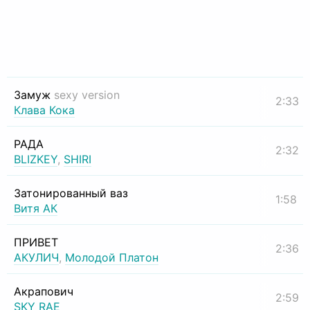
Замуж
sexy version
2:33
Клава Кока
РАДА
2:32
BLIZKEY
,
SHIRI
Затонированный ваз
1:58
Витя АК
ПРИВЕТ
2:36
АКУЛИЧ
,
Молодой Платон
Акрапович
2:59
SKY RAE