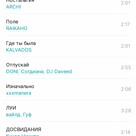
Ностальгия
2:01
ARCHI
Поле
2:17
RAIKAHO
Где ты была
2:01
KALVADOS
Отпускай
2:55
DONI
,
Согдиана
,
DJ Daveed
Изначально
2:06
xxxmanera
ЛУИ
3:28
вайлд
,
Гуф
ДОСВИДАНИЯ
2:14