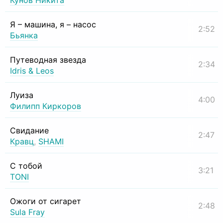
Кунов Никита
Я – машина, я – насос
2:52
Бьянка
Путеводная звезда
2:34
Idris & Leos
Луиза
4:00
Филипп Киркоров
Свидание
2:47
Кравц
,
SHAMI
С тобой
3:21
TONI
Ожоги от сигарет
2:48
Sula Fray