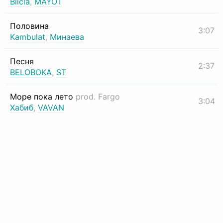
Biicla
,
MAYOT
Половина
3:07
Kambulat
,
Минаева
Песня
2:37
BELOBOKA
,
ST
Море пока лето
prod. Fargo
3:04
Хабиб
,
VAVAN