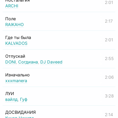
Ностальгия
2:01
ARCHI
Поле
2:17
RAIKAHO
Где ты была
2:01
KALVADOS
Отпускай
2:55
DONI
,
Согдиана
,
DJ Daveed
Изначально
2:06
xxxmanera
ЛУИ
3:28
вайлд
,
Гуф
ДОСВИДАНИЯ
2:14