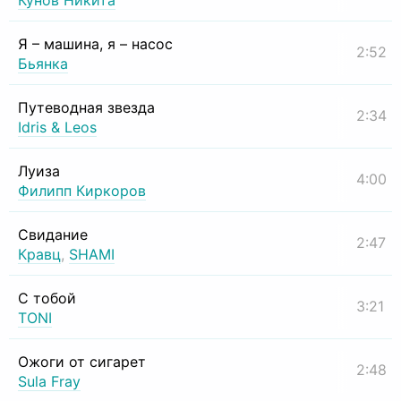
Кунов Никита
Я – машина, я – насос
2:52
Бьянка
Путеводная звезда
2:34
Idris & Leos
Луиза
4:00
Филипп Киркоров
Свидание
2:47
Кравц
,
SHAMI
С тобой
3:21
TONI
Ожоги от сигарет
2:48
Sula Fray