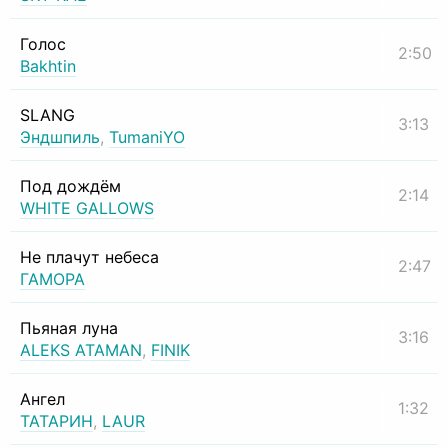
Голос
2:50
Bakhtin
SLANG
3:13
Эндшпиль
,
TumaniYO
Под дождём
2:14
WHITE GALLOWS
Не плачут небеса
2:47
ГАМОРА
Пьяная луна
3:16
ALEKS ATAMAN
,
FINIK
Ангел
1:32
ТАТАРИН
,
LAUR