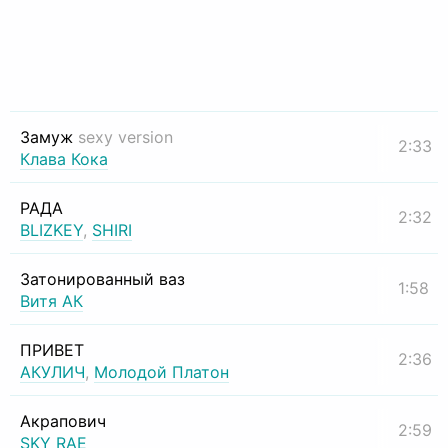
Замуж
sexy version
2:33
Клава Кока
РАДА
2:32
BLIZKEY
,
SHIRI
Затонированный ваз
1:58
Витя АК
ПРИВЕТ
2:36
АКУЛИЧ
,
Молодой Платон
Акрапович
2:59
SKY RAE