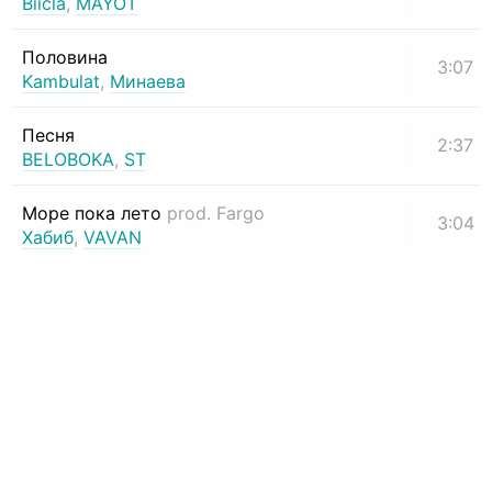
Biicla
,
MAYOT
Половина
3:07
Kambulat
,
Минаева
Песня
2:37
BELOBOKA
,
ST
Море пока лето
prod. Fargo
3:04
Хабиб
,
VAVAN