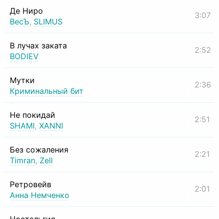
Де Ниро
3:07
ВесЪ
,
SLIMUS
В лучах заката
2:52
BODIEV
Мутки
2:36
Криминальный бит
Не покидай
2:51
SHAMI
,
XANNI
Без сожаления
2:21
Timran
,
Zell
Ретровейв
2:01
Анна Немченко