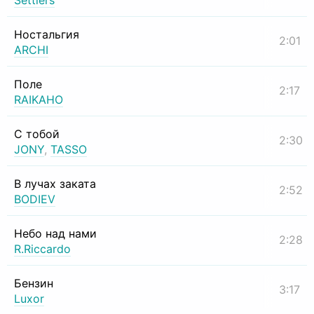
Settlers
Ностальгия
2:01
ARCHI
Поле
2:17
RAIKAHO
С тобой
2:30
JONY
,
TASSO
В лучах заката
2:52
BODIEV
Небо над нами
2:28
R.Riccardo
Бензин
3:17
Luxor