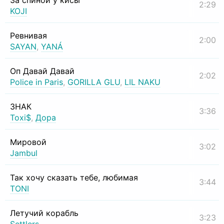
За спиной у кисы
2:29
KOJI
Ревнивая
2:00
SAYAN
,
YANÁ
Оп Давай Давай
2:02
Police in Paris
,
GORILLA GLU
,
LIL NAKU
ЗНАК
3:36
Toxi$
,
Дора
Мировой
3:02
Jambul
Так хочу сказать тебе, любимая
3:44
TONI
Летучий корабль
3:23