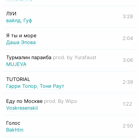
ЛУИ
3:28
вайлд
,
Гуф
Я ты и море
2:04
Даша Эпова
Турмалин параиба
prod. by Yurafaust
3:06
MUJEVA
TUTORIAL
2:39
Гарри Топор
,
Тони Раут
Еду по Москве
prod. By Wipo
1:22
Voskresenskii
Голос
2:50
Bakhtin