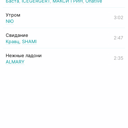
Баста
,
ICEGERGERT
,
МАКСИ ГРИН
,
Onative
Утром
3:02
NЮ
Свидание
2:47
Кравц
,
SHAMI
Нежные ладони
2:35
ALMARY