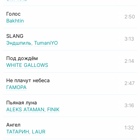
Голос
2:50
Bakhtin
SLANG
3:13
Эндшпиль
,
TumaniYO
Под дождём
2:14
WHITE GALLOWS
Не плачут небеса
2:47
ГАМОРА
Пьяная луна
3:16
ALEKS ATAMAN
,
FINIK
Ангел
1:32
ТАТАРИН
,
LAUR