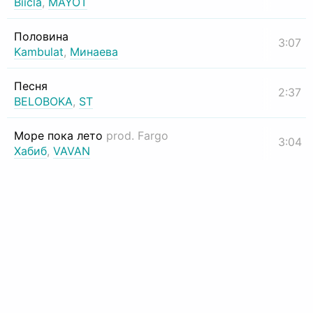
Biicla
,
MAYOT
Половина
3:07
Kambulat
,
Минаева
Песня
2:37
BELOBOKA
,
ST
Море пока лето
prod. Fargo
3:04
Хабиб
,
VAVAN