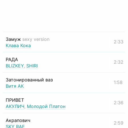
Замуж
sexy version
2:33
Клава Кока
РАДА
2:32
BLIZKEY
,
SHIRI
Затонированный ваз
1:58
Витя АК
ПРИВЕТ
2:36
АКУЛИЧ
,
Молодой Платон
Акрапович
2:59
SKY RAE