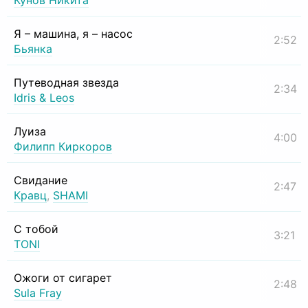
Кунов Никита
Я – машина, я – насос
2:52
Бьянка
Путеводная звезда
2:34
Idris & Leos
Луиза
4:00
Филипп Киркоров
Свидание
2:47
Кравц
,
SHAMI
С тобой
3:21
TONI
Ожоги от сигарет
2:48
Sula Fray