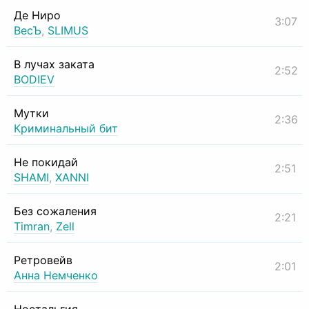
Де Ниро
3:07
ВесЪ
,
SLIMUS
В лучах заката
2:52
BODIEV
Мутки
2:36
Криминальный бит
Не покидай
2:51
SHAMI
,
XANNI
Без сожаления
2:21
Timran
,
Zell
Ретровейв
2:01
Анна Немченко