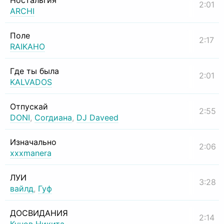
Ностальгия
2:01
ARCHI
Поле
2:17
RAIKAHO
Где ты была
2:01
KALVADOS
Отпускай
2:55
DONI
,
Согдиана
,
DJ Daveed
Изначально
2:06
xxxmanera
ЛУИ
3:28
вайлд
,
Гуф
ДОСВИДАНИЯ
2:14