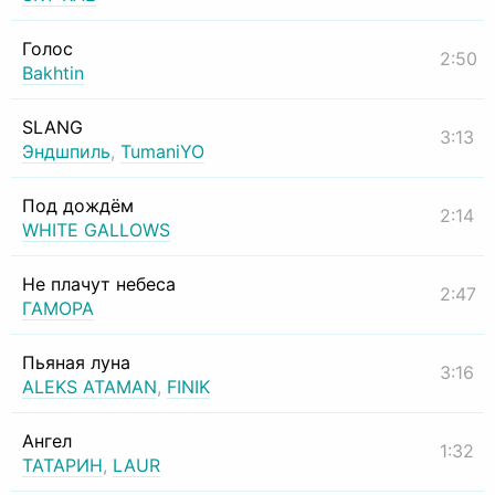
Голос
2:50
Bakhtin
SLANG
3:13
Эндшпиль
,
TumaniYO
Под дождём
2:14
WHITE GALLOWS
Не плачут небеса
2:47
ГАМОРА
Пьяная луна
3:16
ALEKS ATAMAN
,
FINIK
Ангел
1:32
ТАТАРИН
,
LAUR