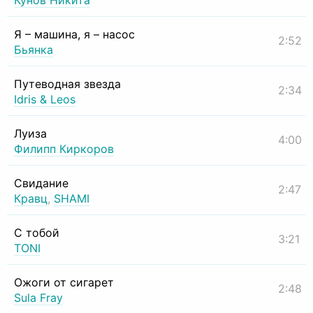
Кунов Никита
Я – машина, я – насос
2:52
Бьянка
Путеводная звезда
2:34
Idris & Leos
Луиза
4:00
Филипп Киркоров
Свидание
2:47
Кравц
,
SHAMI
С тобой
3:21
TONI
Ожоги от сигарет
2:48
Sula Fray