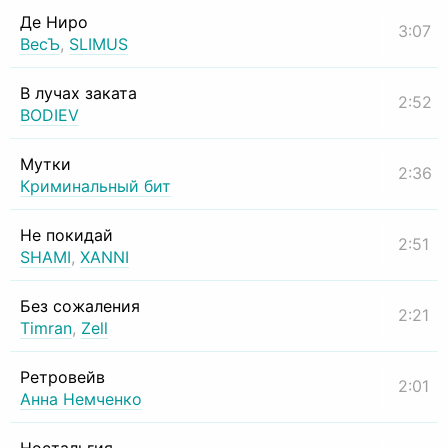
Де Ниро
3:07
ВесЪ
,
SLIMUS
В лучах заката
2:52
BODIEV
Мутки
2:36
Криминальный бит
Не покидай
2:51
SHAMI
,
XANNI
Без сожаления
2:21
Timran
,
Zell
Ретровейв
2:01
Анна Немченко