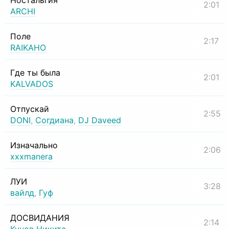
Ностальгия
2:01
ARCHI
Поле
2:17
RAIKAHO
Где ты была
2:01
KALVADOS
Отпускай
2:55
DONI
,
Согдиана
,
DJ Daveed
Изначально
2:06
xxxmanera
ЛУИ
3:28
вайлд
,
Гуф
ДОСВИДАНИЯ
2:14