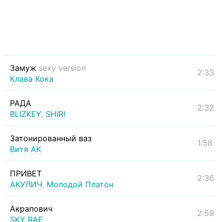
Замуж
sexy version
2:33
Клава Кока
РАДА
2:32
BLIZKEY
,
SHIRI
Затонированный ваз
1:58
Витя АК
ПРИВЕТ
2:36
АКУЛИЧ
,
Молодой Платон
Акрапович
2:59
SKY RAE