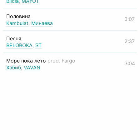
Biicla
,
MAYOT
Половина
3:07
Kambulat
,
Минаева
Песня
2:37
BELOBOKA
,
ST
Море пока лето
prod. Fargo
3:04
Хабиб
,
VAVAN